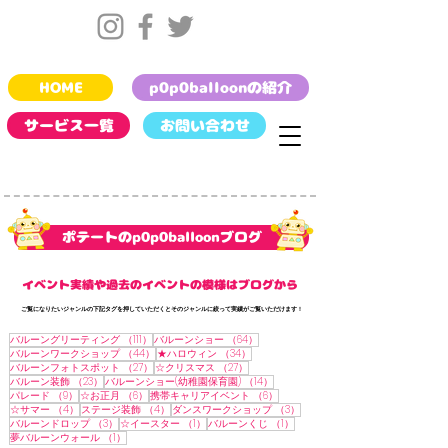
HOME
p0p0balloonの紹介
サービス一覧
お問い合わせ
​ポテートのp0p0balloonブログ
​イベント実績や過去のイベントの模様はブログから
​ご覧になりたいジャンルの下記タグを押していただくとそのジャンルに絞って実績がご覧いただけます !
111件の記事
64件の記事
バルーングリーティング
（111）
バルーンショー
（64）
44件の記事
34件の記事
バルーンワークショップ
（44）
★ハロウィン
（34）
27件の記事
27件の記事
バルーンフォトスポット
（27）
☆クリスマス
（27）
23件の記事
14件の記事
バルーン装飾
（23）
バルーンショー(幼稚園保育園)
（14）
9件の記事
6件の記事
6件の記事
パレード
（9）
☆お正月
（6）
携帯キャリアイベント
（6）
4件の記事
4件の記事
3件の記事
☆サマー
（4）
ステージ装飾
（4）
ダンスワークショップ
（3）
3件の記事
1件の記事
1件の記事
バルーンドロップ
（3）
☆イースター
（1）
バルーンくじ
（1）
1件の記事
夢バルーンウォール
（1）