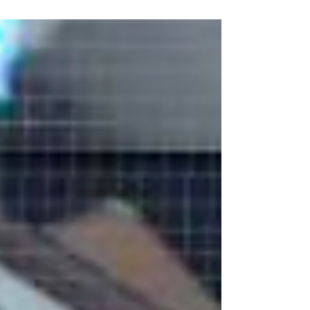
🤖🍟 4/4(土)と4/5(日)の二日間は、イオンモール
堺鉄砲町でグリーティングを開催したポテ！ 今回
のパフォーマーは、元気いっぱいのp0p0balloon
ぽむがみんなに会いに行ったポテ〜✨ たくさんの
お友達と一緒に過ごせて、心からハッピーでいっ
ぱいの特別な二日間になったポテ🎈 遊びに来てく
れたみんながバルーンを受け取って喜んでくれる
姿を見て、ポテートもとっても幸せな気持ちにな
ったポテ〜✨ 会いに来てくれたみんな、本当にあ
りがとうポテ！また元気いっぱいなみんなとお会
いできるのを、楽しみに待っているポテよ🤖🍟
#p0p0balloon #ポポバルーン #笑顔 #カラフル
#バルーンアート #バルーン #バルーンパフォー
マー #p0p0balloonぽむ #イオンモール堺鉄砲町
#グリーティング