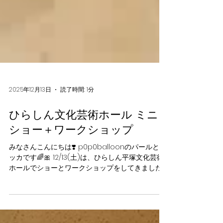
2025年12月13日
読了時間: 1分
ひらしん文化芸術ホール ミニ
ショー＋ワークショップ
みなさんこんにちは❣️ p0p0balloonのパールとプ
ッカです🌈🎀 12/13(土)は、ひらしん平塚文化芸術
ホールでショーとワークショップをしてきました
🎈⭐️ みんなと一緒に可愛い雪だるまリュックを作