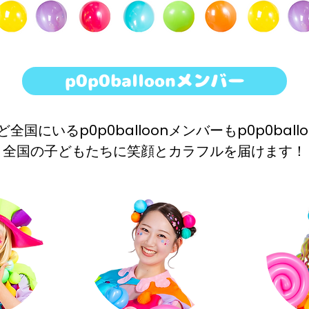
p0p0balloonメンバー
国にいるp0p0balloonメンバーもp0p0bal
全国の子どもたちに笑顔とカラフルを届けます！