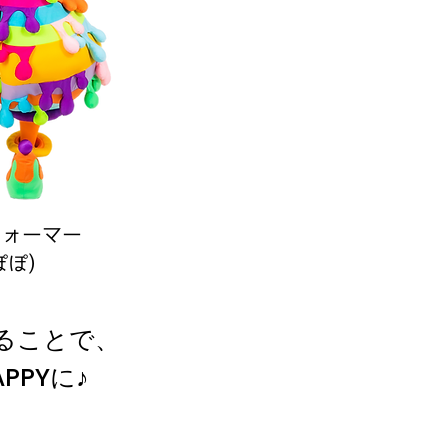
フォーマー
ぽぽ)
ることで、
PYに♪