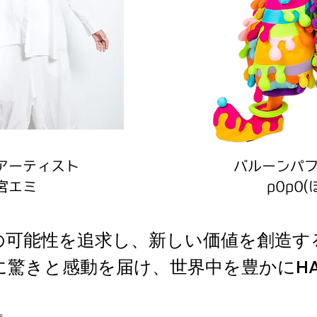
ンアーティスト
​バルーンパ
宮エミ
p0p0(
の可能性を追求し、新しい価値を創造す
に驚きと感動を届け、世界中を豊かにHAP
。