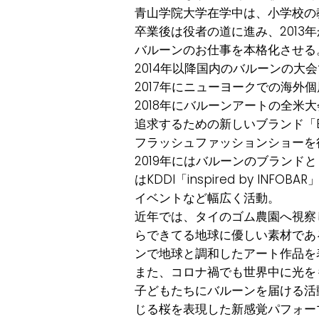
⻘山学院大学在学中は、小学校の
卒業後は役者の道に進み、2013年
バルーンのお仕事を本格化させる
2014年以降国内のバルーンの大
2017年にニューヨークでの海外
2018年にバルーンアートの全
追求するための新しいブランド「E
フラッシュファッションショーを
2019年にはバルーンのブラン
はKDDI「inspired by I
イベントなど幅広く活動。
近年では、タイのゴム農園へ視察
らできてる地球に優しい素材であ
ンで地球と調和したアート作品を
また、コロナ禍でも世界中に光を
子どもたちにバルーンを届ける活
じる桜を表現した新感覚パフォー