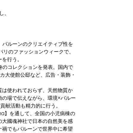
立し、
。バルーンのクリエイティブ性を
・パリのファッションウィークで、
ーを行う。
身のコレクションを発表。国内で
選時アメリカ大使館公邸など、広告・装飾・
質は使われておらず、天然物質か
動の場で伝えながら、環境×バルー
会貢献活動も精力的に行う。
ma】を通して、全国の小児病棟の
の大國魂神社で日本の自然美を感
ナ禍でもバルーンで世界中に希望