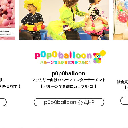
p0p0balloon
求
ファミリー向けバルーンエンターテーメント
​社会
和を目指す 】
【 バルーンで笑顔にカラフルに! 】
【
p0p0balloon 公式HP