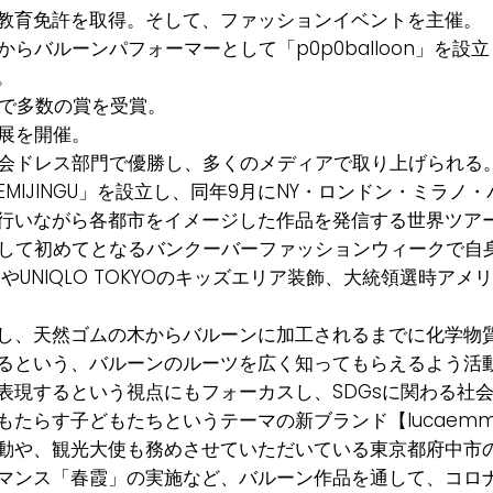
教育免許を取得。そして、ファッションイベントを主催。
からバルーンパフォーマーとして「p0p0balloon」を設
。
会で多数の賞を受賞。
個展を開催。
米大会ドレス部門で優勝し、多くのメディアで取り上げられる
MIJINGU」を設立し、同年9月にNY・ロンドン・ミラノ
行いながら各都市をイメージした作品を発信する世界ツア
ドとして初めてとなるバンクーバーファッションウィークで自
NFOBAR」やUNIQLO TOKYOのキッズエリア装飾、大統領
し、天然ゴムの木からバルーンに加工されるまでに化学物
るという、バルーンのルーツを広く知ってもらえるよう活
表現するという視点にもフォーカスし、SDGsに関わる社
もたらす子どもたちというテーマの新ブランド【lucaem
動や、観光大使も務めさせていただいている東京都府中市
マンス「春霞」の実施など、バルーン作品を通して、コロ