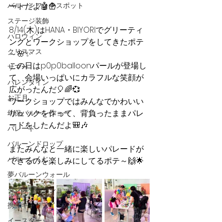
バルーンフォトスポット
ートだよ🤖🍟
ステージ装飾
8/14(木)はHANA・BIYORIでグリーティ
ハロウィン
ングとワークショップをしてきたポテ
クリスマス
～🌸✨
この日はp0p0balloonパールが登場し
サマー
て、会場いっぱいにカラフルな笑顔が
バレンタイン
広がったんだ🎈🌈💞
お正月
ワークショップではみんなでかわいい
リュックを作って、背負ったままパレ
幼保バルーンショー
ードをしたんだよ🎒🎶 
パレード
バルーンドロップ
またみんなと一緒に楽しいパレードが
バルーンくじ
できるのを楽しみにしてるポテ～🙌🌟
夢バルーンウォール
ダンスワークショップ
携帯キャリアイベント
イースター