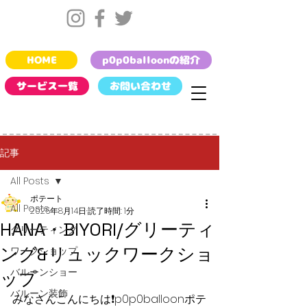
HOME
p0p0balloonの紹介
サービス一覧
お問い合わせ
記事
All Posts
ポテート
All Posts
2025年8月14日
読了時間: 1分
HANA・BIYORI/グリーティ
グリーティング
ング&リュックワークショ
ワークショップ
バルーンショー
ップ
バルーン装飾
みなさんこんにちは❗️p0p0balloonポテ