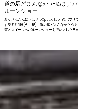
5月5日
読了時間: 1分
道の駅どまんなか たぬま／バ
ルーンショー
みなさんこんにちは🎈 p0p0balloonのポプリで
す💚 5月5日(火・祝)に道の駅どまんなかたぬまで
森とスイーツのバルーンショーを行いました🌳🍰✨
風船欲しい人〜？って聞いたら元気よく手をあげ
てくれたり、ショー終わりにたくさん写真と撮り
に来てくれたりして、みんなのキラキラした笑顔
が近くでたくさん見られてとっても嬉しかったで
す🌟 また栃木のみなさんに会える日を楽しみにし
ています❣️ 見てくれてありがとうございました😊
💚 【バルーンショー詳細】 日程：5/5(火) 時間：
13:00～13:30 / 15:00～15:30 ※雨天時はグリーティ
ングへ変更となります。 場所：道の駅どまんなか
たぬま パフォーマー：p0p0balloon ポプリ
#p0p0balloon #ポポバルーン #笑顔 #カラフル