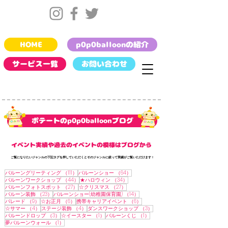
HOME
p0p0balloonの紹介
サービス一覧
お問い合わせ
​ポテートのp0p0balloonブログ
​イベント実績や過去のイベントの模様はブログから
​ご覧になりたいジャンルの下記タグを押していただくとそのジャンルに絞って実績がご覧いただけます !
111件の記事
64件の記事
バルーングリーティング
（111）
バルーンショー
（64）
44件の記事
34件の記事
バルーンワークショップ
（44）
★ハロウィン
（34）
27件の記事
27件の記事
バルーンフォトスポット
（27）
☆クリスマス
（27）
23件の記事
14件の記事
バルーン装飾
（23）
バルーンショー(幼稚園保育園)
（14）
9件の記事
6件の記事
6件の記事
パレード
（9）
☆お正月
（6）
携帯キャリアイベント
（6）
4件の記事
4件の記事
3件の記事
☆サマー
（4）
ステージ装飾
（4）
ダンスワークショップ
（3）
3件の記事
1件の記事
1件の記事
バルーンドロップ
（3）
☆イースター
（1）
バルーンくじ
（1）
1件の記事
夢バルーンウォール
（1）