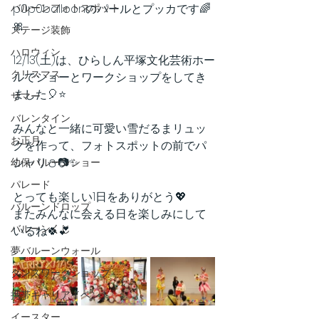
バルーンフォトスポット
p0p0balloonのパールとプッカです🌈
🎀
ステージ装飾
ハロウィン
12/13(土)は、ひらしん平塚文化芸術ホー
クリスマス
ルでショーとワークショップをしてき
ました🎈⭐️
サマー
バレンタイン
みんなと一緒に可愛い雪だるまリュッ
お正月
クを作って、フォトスポットの前でパ
シャリ⛄️📷✨
幼保バルーンショー
パレード
とっても楽しい1日をありがとう💖
バルーンドロップ
またみんなに会える日を楽しみにして
バルーンくじ
いるね🍀💕
夢バルーンウォール
ダンスワークショップ
携帯キャリアイベント
イースター