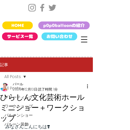
HOME
p0p0balloonの紹介
サービス一覧
お問い合わせ
記事
All Posts
パール
All Posts
2025年12月13日
読了時間: 1分
ひらしん文化芸術ホール
グリーティング
ミニショー＋ワークショ
ワークショップ
バルーンショー
ップ
バルーン装飾
みなさんこんにちは❣️