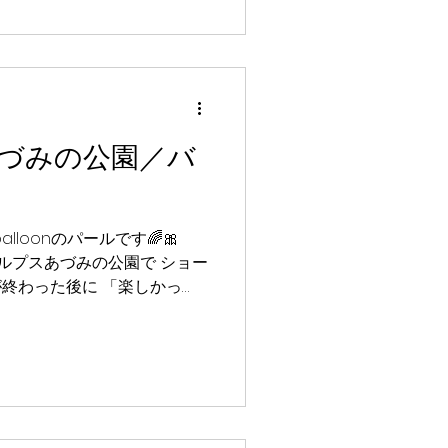
みなさんに会える日を楽しみに
りがとうございました😊💚
0 ※雨天時はグリーティングへ変更とな
んなか たぬま パフォーマー：
p0balloon #ポポバルーン #
づみの公園／バ
アート
lloonのパールです🌈🎀
営アルプスあづみの公園で ショー
ーが終わった後に 「楽しかっ
てたくさん声をかけてもらえ
 去年会ったお友達にまた会
たみんなに会える日を楽しみに
ショー詳細】 📅 日程：
～ 11：30 ②14：00 ～ 14：30
みの公園 野の休憩所前 （※