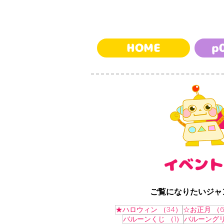
HOME
p
​イベン
​ご覧になりたいジ
34件の記事
★ハロウィン
（34）
☆お正月
（
1件の記事
バルーンくじ
（1）
バルーング