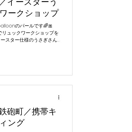
／イースターう
べての回の整理券を配布いたしま
#バルーン #ファミリーイベント
ワークショップ
p0balloonぷらむ
lloonのパールです🌈🎀
柏でリュックワークショップを
、イースター仕様のうさぎさん
つ違う表情で、どのうさぎさん
️✨ 参加してくれたみんな本
んなに会える日を楽しみにして
📅 日程：4/4(土) ⏰ 時間
 / ②12:00〜 / ③13:30〜 /
 場所：イオンモール柏 🤡 パフォ
パール 🎒 内容：イースターうさ
balloon #ポポバル
ワークショップ
鉄砲町／携帯キ
ィング