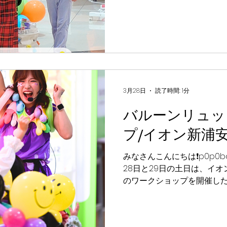
テ！今回のパフォーマーは
p0p0balloonポンタが
場はキラキラしたみんなの
見てもカラフルで最高に楽
くさんのお友達に会えて本当
🎈遊びに来てくれたみんな
でくれる姿を見て、ポテー
なったポテ〜✨ 会いに来て
3月28日
読了時間: 1分
とうポテ！また元気いっぱ
バルーンリュッ
を、楽しみに待っているポテよ🤖
ポバルーン #笑顔 #カラフ
プ/イオン新浦
ン #バルーンパフォーマー #p
県内ショッピングモール #
みなさんこんにちは❗️p0p0ba
28日と29日の土日は、イ
のワークショップを開催し
「ぷらむ」が、元気いっぱ
なバルーンをたくさん作った
りするくらいたくさんの笑