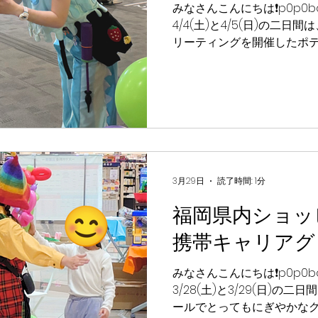
みなさんこんにちは❗️p0p0ba
4/4(土)と4/5(日)の二
リーティングを開催したポテ
元気いっぱいのp0p0ball
たポテ〜✨ たくさんのお友
ハッピーでいっぱいの特別な
に来てくれたみんながバル
る姿を見て、ポテートもと
ポテ〜✨ 会いに来てくれた
テ！また元気いっぱいなみ
しみに待っているポテよ🤖🍟 #
3月29日
読了時間: 1分
ーン #笑顔 #カラフル #バ
福岡県内ショッ
ルーンパフォーマー #p0p0b
堺鉄砲町 #グリーティング
携帯キャリアグ
みなさんこんにちは❗️p0p0ba
3/28(土)と3/29(日)
ールでとってもにぎやかな