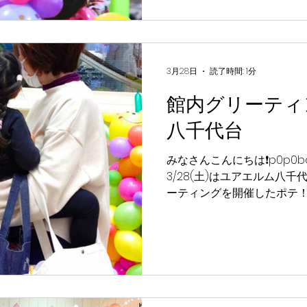
もぷらむも最高にハッピーな2
みんな一生懸命バルーンを
作品を完成させていたポテ
くれるみんなの姿を見て、
に明るく賑やかになったポ
3月28日
読了時間: 1分
たくさんもらえて、とって
館内グリーティ
🌟🎈 遊びに来てくれたみ
これからも全国各地に「笑
八千代台
けしにいくから、次回のイ
🌈✨ ✩⋆｡˚✩｡⋆｡˚✩⋆｡˚✩｡⋆｡˚✩
みなさんこんにちは❗️p0p0ba
3/28(土) ・ 3/29(日) 時間（各回先着20名さま）：
3/28(土)はユアエルム八
①10:30〜 / ②1
ーティングを開催したポテ
気いっぱいのp0p0ballo
たポテ～✨ 会場はもう、キ
て最高にカラフルだったポ
みんながバルーンを持って
いうくらい、たくさんの方
がふわふわ幸せな空間になっ