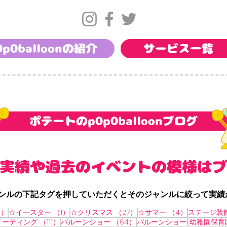
0p0balloonの紹介
サービス一覧
​ポテートのp0p0balloonブログ
ト実績や過去のイベントの模様は
ャンルの下記タグを押していただくとそのジャンルに絞って実績が
6件の記事
1件の記事
27件の記事
4件の記事
6）
☆イースター
（1）
☆クリスマス
（27）
☆サマー
（4）
ステージ装
111件の記事
64件の記事
リーティング
（111）
バルーンショー
（64）
バルーンショー(幼稚園保育