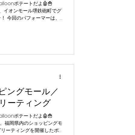
lloonポテートだよ🤖🍟
日間は、イオンモール堺鉄砲町でグ
！ 今回のパフォーマーは、
oonぽむがみんなに会いに行っ
達と一緒に過ごせて、心から
二日間になったポテ🎈 遊び
ーンを受け取って喜んでくれ
っても幸せな気持ちになった
みんな、本当にありがとうポ
んなとお会いできるのを、楽
p0p0balloon #ポポバル
ルーンアート #バルーン #バ
ピングモール／
alloonぽむ #イオンモール
リーティング
lloonポテートだよ🤖🍟
の二日間、福岡県内のショッピングモ
グリーティングを開催したポ