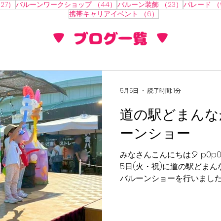
27件の記事
44件の記事
23件の記事
27）
バルーンワークショップ
（44）
バルーン装飾
（23）
パレード
（
6件の記事
携帯キャリアイベント
（6）
​▼ ブログ一覧 ▼
5月5日
読了時間: 1分
道の駅どまんな
ーンショー
みなさんこんにちは🎈 p0p0b
5日(火・祝)に道の駅どま
バルーンショーを行いました
て聞いたら元気よく手をあ
にたくさん写真と撮りに来
ラキラした笑顔が近くでた