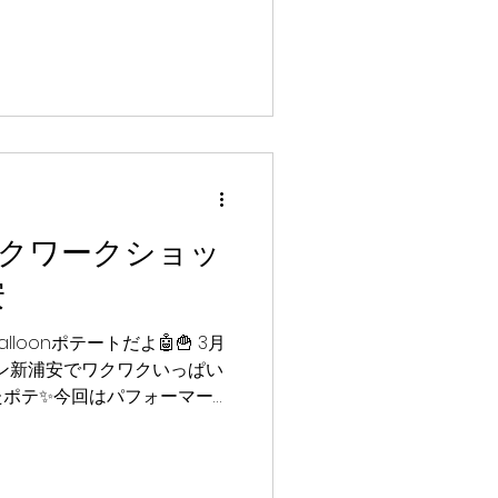
、元気いっぱいの
みんなに会いに行ったポテ〜✨ 会
笑顔があふれていて、どこを
しい雰囲気だったポテよ！た
にHAPPYな二日間だったポテ
がバルーンを受け取って喜ん
トもとっても幸せな気持ちに
くれたみんな、本当にありが
いなみんなとお会いできるの
クワークショッ
 #p0p0balloon #ポ
ル #バルーンアート #バルー
安
0p0balloonポンタ #福岡
グリーティング
lloonポテートだよ🤖🍟 3月
オン新浦安でワクワクいっぱい
たポテ✨今回はパフォーマーの
いのお友達と一緒にカラフル
ポテよ〜🌈会場にはびっく
顔があふれていて、ポテート