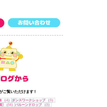
お問い合わせ
ブログから
ご覧いただけます !
4件の記事
3件の記事
飾
（4）
ダンスワークショップ
（3）
14件の記事
3件の記事
園)
（14）
バルーンドロップ
（3）