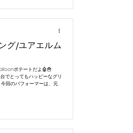
日間を過ごしたポテ！🤖🍟
ひねって、自分だけの特別な
ね✨キラキラした表情で喜んで
会場中がまるでお花畑みたい
テ！元気いっぱいのパワーを
も素敵な思い出になったポテ
ング/ユアエルム
んな、本当にありがとうポテ！
顔とカラフル」を全力でお届
ベントも楽しみにしていてね
 🎈イベント詳細 日程：
lloonポテートだよ🤖🍟
千代台でとってもハッピーなグリ
！今回のパフォーマーは、元
onプッカがみんなに会いに行っ
ラキラした笑顔であふれてい
テ！遊びに来てくれたお友達
くれているんじゃないかって
が受け取ってくれて、会場中
たポテよ🎈🎈みんなの喜ぶ