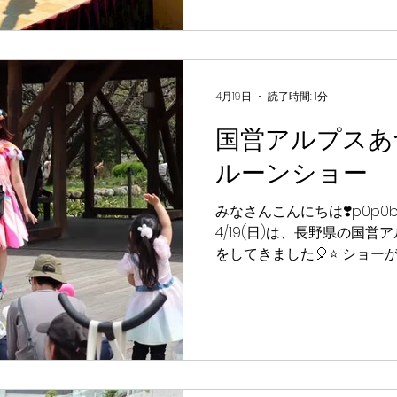
かったです🌟 また栃木の
しています❣️ 見てくれてあ
【バルーンショー詳細】 日程：5/5(火) 時間：13:00～
13:30 / 15:00～15:3
ります。 場所：道の駅どま
4月19日
読了時間: 1分
p0p0balloon ポプリ #p0
国営アルプスあ
笑顔 #カラフル #バルーン
ルーンショー
みなさんこんにちは❣️p0p0ba
4/19(日)は、長野県の国
をしてきました🎈⭐️ ショ
た！」「また来てね！」っ
て、とっても嬉しかったな
えたのも嬉しかった😚 ま
しているね🍀💕 【バルーン
4/19(日) ⏰ 時間： ①11：00 
📍 場所：国営アルプスあづ