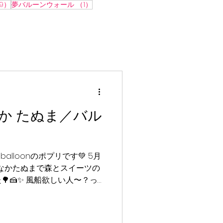
9件の記事
1件の記事
9）
夢バルーンウォール
（1）
か たぬま／バル
alloonのポプリです💚 5月
んなかたぬまで森とスイーツの
🍰✨ 風船欲しい人〜？っ
げてくれたり、ショー終わり
てくれたりして、みんなのキ
くさん見られてとっても嬉し