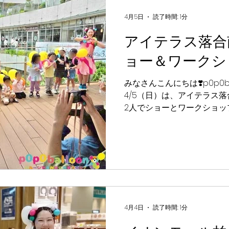
雨天時は「あづみの学校多
よ！） 🤡 パフォーマー：p0p
4月5日
読了時間: 1分
#p0p0balloon #バル
アイテラス落合
ーイベント #p0p0balloo
ョー＆ワークシ
みなさんこんにちは❣️p0p0ba
4/5（日）は、アイテラス
2人でショーとワークショップ
でリュック背負ってパレード
たな😄✨ またみんなに会え
💕 【イベント詳細】 📅 日程：
14：00 / 16：00 📍 場
ォーマー：p0p0balloon
ーンショー ＆ ワークショップ http
★当日お買い上げレシート￥1
名様のご参加が可能です。 
4月4日
読了時間: 1分
・参加するお子様は2名様ま