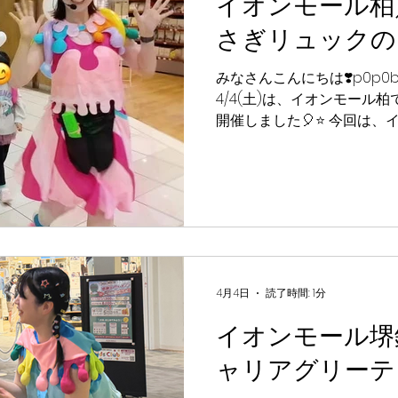
イオンモール柏
様まで ※11:00より、す
す。 #p0p0balloon 
さぎリュックの
#p0p0balloonパール #p0
みなさんこんにちは❣️p0p0ba
4/4(土)は、イオンモール
開催しました🎈⭐️ 今回は
リュック🐰🧡 ひとつひと
もとっても可愛かったな〜☺
当にありがとう🌷 またみ
いるね🍀💕 《イベント詳細》 
（各回先着30名さま）： ①11:00〜
④14:30〜 / ⑤15:30〜 
ーマー：p0p0balloon 
ぎリュックのワークショップ #p0p0
4月4日
読了時間: 1分
ーン #バルーン #バルーン
イオンモール堺
#p0p0balloonパール
ャリアグリーテ