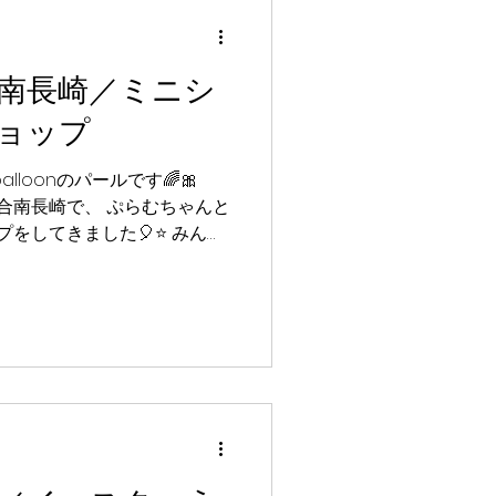
目的ホール」で開催する
0balloon パール
ーン #バルーンアート #ファミリ
南長崎／ミニシ
nパール
ョップ
lloonのパールです🌈🎀
落合南長崎で、 ぷらむちゃんと
をしてきました🎈⭐️ みんな
したり、 とっても楽しかっ
る日を楽しみにしているね🍀
4/5(日) ⏰ 時間：12：00 /
所：アイテラス落合南長崎 🤡 パフ
 パール＆ぷらむ 🎁 内容：バル
s://iterrace.jp/event/
,000以上（合算可）につき1
★各回25組定員となります。
で ・付き添いの保護者は1名