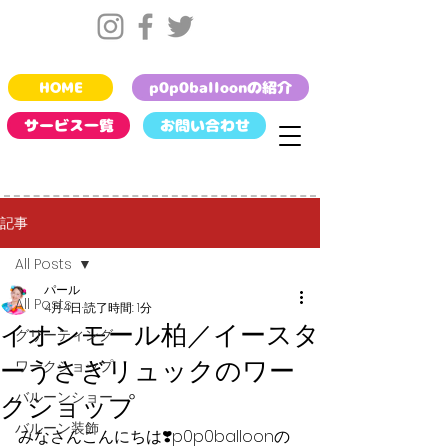
HOME
p0p0balloonの紹介
サービス一覧
お問い合わせ
記事
All Posts
パール
All Posts
4月4日
読了時間: 1分
イオンモール柏／イースタ
グリーティング
ーうさぎリュックのワー
ワークショップ
バルーンショー
クショップ
バルーン装飾
みなさんこんにちは❣️p0p0balloonの