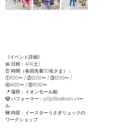
《イベント詳細》
📅 日程：4/4(土)
⏰ 時間（各回先着30名さま）：
①11:00〜 / ②12:00〜 / ③13:30〜 / 
④14:30〜 / ⑤15:30〜
📍 場所：イオンモール柏
🤡 パフォーマー：p0p0balloon パー
ル
🎒 内容：イースターうさぎリュックの
ワークショップ