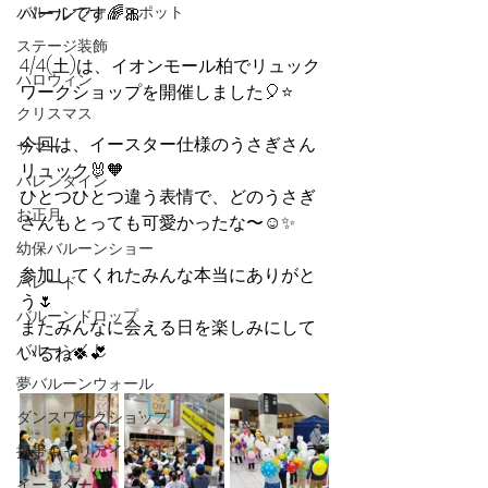
バルーンフォトスポット
パールです🌈🎀
ステージ装飾
4/4(土)は、イオンモール柏でリュック
ハロウィン
ワークショップを開催しました🎈⭐️
クリスマス
今回は、イースター仕様のうさぎさん
サマー
リュック🐰🧡
バレンタイン
ひとつひとつ違う表情で、どのうさぎ
お正月
さんもとっても可愛かったな〜☺️✨
幼保バルーンショー
参加してくれたみんな本当にありがと
パレード
う🌷
バルーンドロップ
またみんなに会える日を楽しみにして
バルーンくじ
いるね🍀💕
夢バルーンウォール
ダンスワークショップ
携帯キャリアイベント
イースター