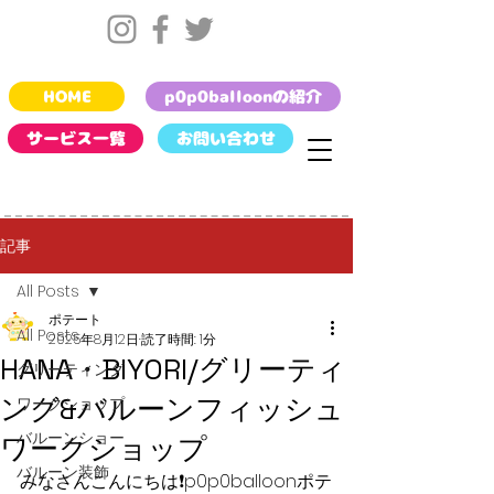
HOME
p0p0balloonの紹介
サービス一覧
お問い合わせ
記事
All Posts
ポテート
All Posts
2025年8月12日
読了時間: 1分
HANA・BIYORI/グリーティ
グリーティング
ング&バルーンフィッシュ
ワークショップ
バルーンショー
ワークショップ
バルーン装飾
みなさんこんにちは❗️p0p0balloonポテ