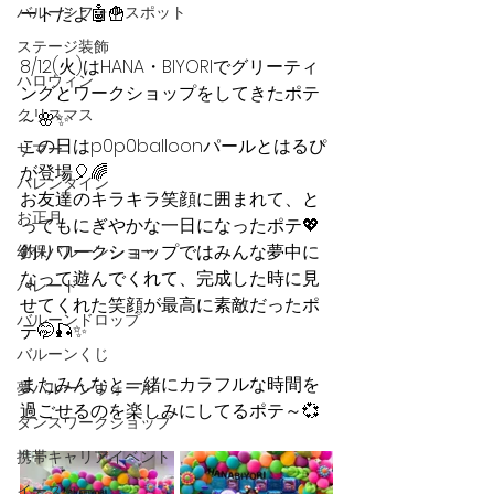
バルーンフォトスポット
ートだよ🤖🍟
ステージ装飾
8/12(火)はHANA・BIYORIでグリーティ
ハロウィン
ングとワークショップをしてきたポテ
クリスマス
～🌸✨
この日はp0p0balloonパールとはるぴ
サマー
が登場🎈🌈 
バレンタイン
お友達のキラキラ笑顔に囲まれて、と
お正月
ってもにぎやかな一日になったポテ💖
釣りワークショップではみんな夢中に
幼保バルーンショー
なって遊んでくれて、完成した時に見
パレード
せてくれた笑顔が最高に素敵だったポ
バルーンドロップ
テ🤭🎣✨ 
バルーンくじ
またみんなと一緒にカラフルな時間を
夢バルーンウォール
過ごせるのを楽しみにしてるポテ～💞
ダンスワークショップ
携帯キャリアイベント
イースター