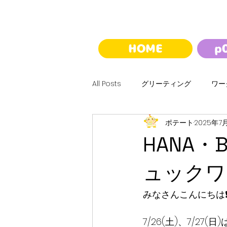
HOME
p
All Posts
グリーティング
ワー
ポテート
2025年7
ハロウィン
クリスマス
HANA・
バルーンくじ
夢バルーンウォ
ュックワ
みなさんこんにちは❗️p
7/26(土)、7/2