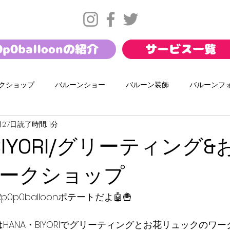
0p0balloonの紹介
サービス一覧
クショップ
バルーンショー
バルーン装飾
バルーンフ
月27日
読了時間: 1分
サマー
バレンタイン
お正月
幼保バルーンショー
BIYORI/グリーティング
ール
ダンスワークショップ
携帯キャリアイベント
イ
ークショップ
0p0balloonポテートだよ🤖🍟
7(日)はHANA・BIYORIでグリーティングとお花リュックの