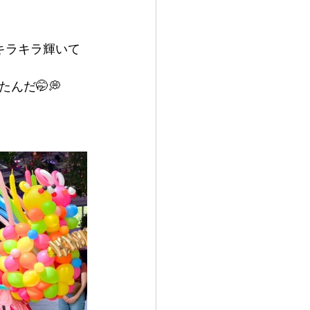
キラキラ輝いて
んだ🤭💭