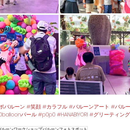
ポバルーン
#笑顔
#カラフル
#バルーンアート
#バル
0balloonパール
#p0p0
#HANABIYORI
#グリーティング
バルーンワークショップ
バルーンフォトスポット