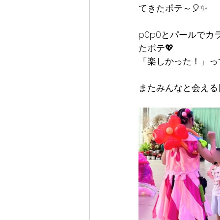
てきたポテ～🎈✨
p0p0とパールで
たポテ💖
「楽しかった！」っ
またみんなと会える日