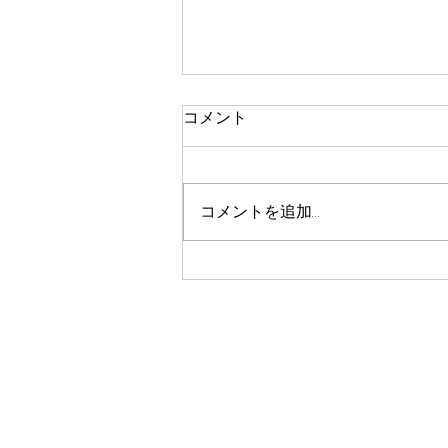
コメント
コメントを追加…
イオンモール柏／イースター
うさぎリュックのワークショ
ップ