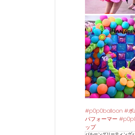
#p0p0balloon
#ポ
パフォーマー
#p0p
ップ
バルーングリーティング