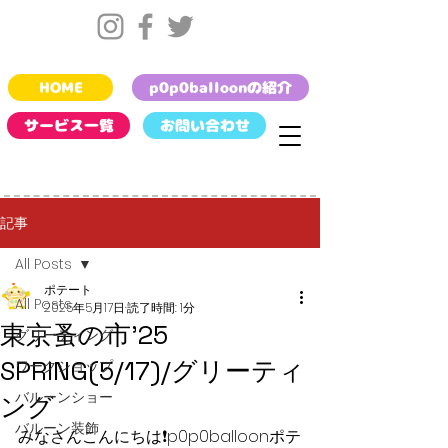
HOME
p0p0balloonの紹介
サービス一覧
お問い合わせ
記事
All Posts
ポテート
All Posts
2025年5月17日
読了時間: 1分
東京蚤の市’25
グリーティング
SPRING(5/17)/グリーティ
ワークショップ
バルーンショー
ング
バルーン装飾
みなさんこんにちは❗️p0p0balloonポテ