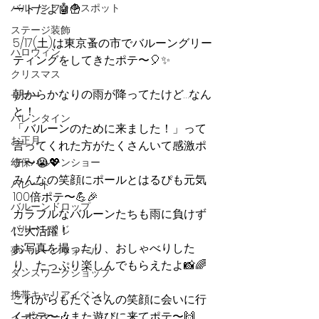
バルーンフォトスポット
ートだよ🤖🍟
ステージ装飾
5/17(土)は東京蚤の市でバルーングリー
ハロウィン
ティングをしてきたポテ〜🎈✨
クリスマス
朝からかなりの雨が降ってたけど…なん
サマー
と！
バレンタイン
「バルーンのために来ました！」って
お正月
言ってくれた方がたくさんいて感激ポ
テ〜😭💖
幼保バルーンショー
みんなの笑顔にポールとはるぴも元気
パレード
100倍ポテ〜💪🎉
バルーンドロップ
カラフルなバルーンたちも雨に負けず
バルーンくじ
に大活躍！
お写真を撮ったり、おしゃべりした
夢バルーンウォール
り、たっぷり楽しんでもらえたよ📸🌈
ダンスワークショップ
携帯キャリアイベント
これからもたくさんの笑顔に会いに行
くポテ〜🎶また遊びに来てポテ〜🙌
イースター