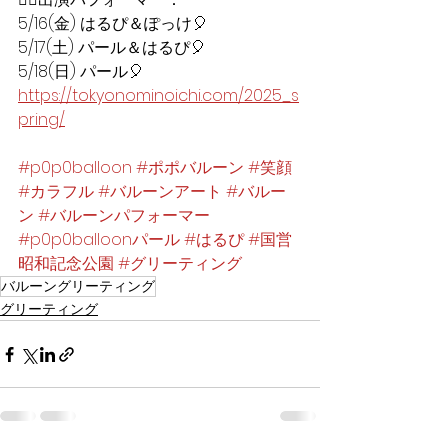
5/16(金) はるぴ＆ぽっけ🎈  
5/17(土) パール＆はるぴ🎈  
5/18(日) パール🎈  
https://tokyonominoichi.com/2025_s
pring/
#p0p0balloon
#ポポバルーン
#笑顔
#カラフル
#バルーンアート
#バルー
ン
#バルーンパフォーマー
#p0p0balloonパール
#はるぴ
#国営
昭和記念公園
#グリーティング
バルーングリーティング
グリーティング