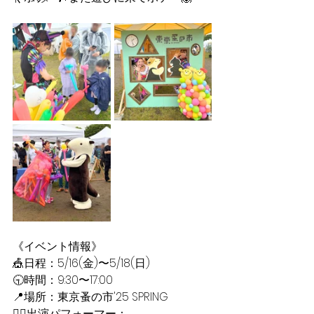
《イベント情報》
🎪日程：5/16(金)〜5/18(日)  
🕤時間：9:30〜17:00  
📍場所：東京蚤の市'25 SPRING  
👯‍♀️出演パフォーマー：  