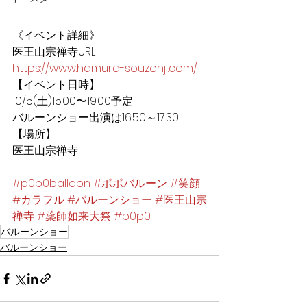
《イベント詳細》
医王山宗禅寺URL
https://www.hamura-souzenji.com/
【イベント日時】
10/5(土)15:00〜19:00予定
バルーンショー出演は16:50～17:30
【場所】
医王山宗禅寺
#p0p0balloon
#ポポバルーン
#笑顔
#カラフル
#バルーンショー
#医王山宗
禅寺
#薬師如来大祭
#p0p0
バルーンショー
バルーンショー