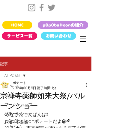
HOME
p0p0balloonの紹介
サービス一覧
お問い合わせ
記事
All Posts
ポテート
All Posts
2024年10月5日
読了時間: 1分
宗禅寺薬師如来大祭/バル
グリーティング
ーンショー
ワークショップ
バルーンショー
みなさんこんばんは❗️
p0p0balloonポテートだよ🤖🍟
バルーン装飾