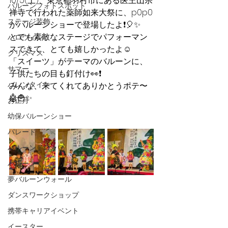
10/5(土)、東京都羽村市にある医王山宗
バルーンフォトスポット
禅寺で行われた薬師如来大祭に、p0p0
ステージ装飾
がバルーンショーで登場したよ❗️🎈✨
とても素敵なステージでパフォーマン
ハロウィン
スできて、とても嬉しかったよ☺️
クリスマス
「スイーツ」がテーマのバルーンに、
サマー
子供たちの目も釘付け👀❗️
バレンタイン
みんな、来てくれてありかとうポテ〜
🤖🍟✨
お正月
幼保バルーンショー
パレード
バルーンドロップ
バルーンくじ
夢バルーンウォール
ダンスワークショップ
携帯キャリアイベント
イースター