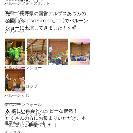
バルーンフォトスポット
ステージ装飾
先日、長野県の国営アルプスあづみの
公園( @alpsazumino_hh )でバルーン
ハロウィン
ショーに出演してきました！🎉🌈
クリスマス
サマー
バレンタイン
お正月
幼保バルーンショー
パレード
バルーンドロップ
バルーンくじ
————
夢バルーンウォール
🌟 嬉しい再会とハッピーな偶然！
ダンスワークショップ
たくさんの方にお集まりいただき、本
携帯キャリアイベント
当に楽しい時間でした！
イースター