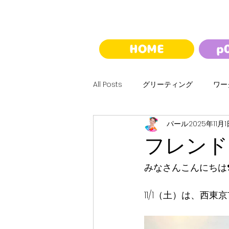
HOME
p
All Posts
グリーティング
ワー
パール
2025年11月
ハロウィン
クリスマス
フレンド
バルーンくじ
夢バルーンウォ
みなさんこんにちは❣️p
11/1（土）は、西