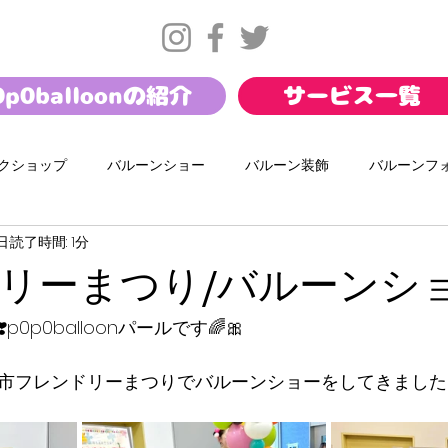
0p0balloonの紹介
サービス一覧
クショップ
バルーンショー
バルーン装飾
バルーンフ
1日
読了時間: 1分
サマー
バレンタイン
お正月
幼保バルーンショー
リーまつり/バルーンシ
ール
ダンスワークショップ
携帯キャリアイベント
イ
0p0balloonパールです🌈🎀
東京市フレンドリーまつりでバルーンショーをしてきました🎈