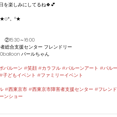
を楽しみにしてるね🍀💕
°★o*。°★
　②15:30～16:00
害者総合支援センター フレンドリー
balloon パールちゃん
ポバルーン
#笑顔
#カラフル
#バルーンアート
#バル
#子どもイベント
#ファミリーイベント
ール
#西東京市
#西東京市障害者支援センター
#フレン
ーンショー