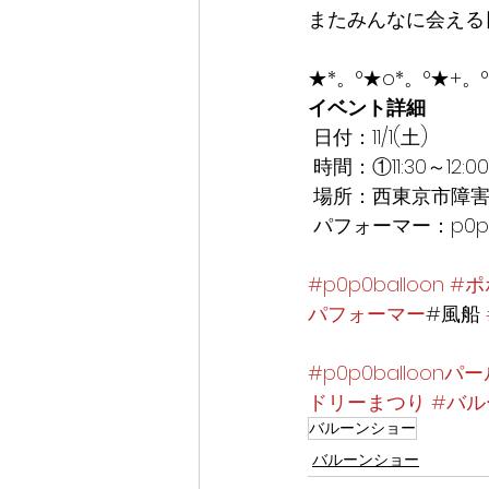
またみんなに会える日
★*。°★o*。°★+。
イベント詳細
 日付：11/1(土)
 時間：①11:30～12:00
 場所：西東京市障
 パフォーマー：p0p0
#p0p0balloon
#ポ
パフォーマー
#風船 
#p0p0balloonパ
ドリーまつり
#バル
バルーンショー
バルーンショー