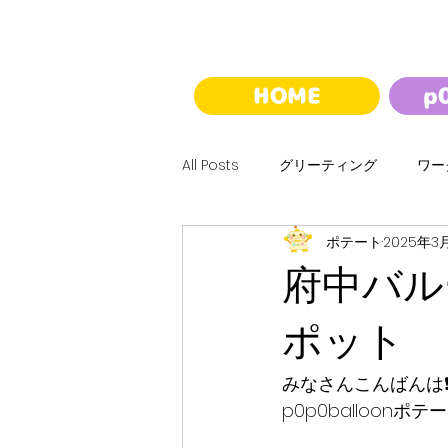
HOME
p
All Posts
グリーティング
ワー
ポテート
2025年3
ハロウィン
クリスマス
府中バル
バルーンくじ
夢バルーンウォ
ポット
みなさんこんばんは❗
p0p0balloonポテ