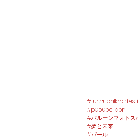
#fuchuballoonfesti
#p0p0balloon
#バルーンフォトス
#夢と未来
#パール