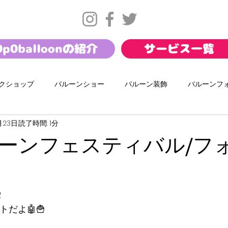
0p0balloonの紹介
サービス一覧
クショップ
バルーンショー
バルーン装飾
バルーンフ
月23日
読了時間: 1分
サマー
バレンタイン
お正月
幼保バルーンショー
ーンフェスティバル/フ
ール
ダンスワークショップ
携帯キャリアイベント
イ
️
ートだよ🤖🍟