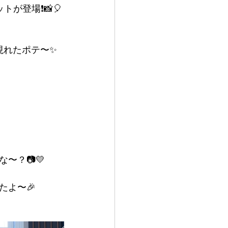
登場❗️📸🎈
現れたポテ〜✨
〜？📷💛
よ〜🎉