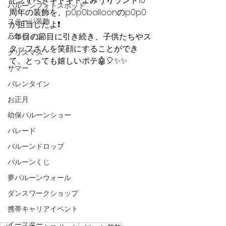
記念すべきキドキドよみうりランド10
バルーンフォトスポット
周年の装飾を、p0p0balloonのp0p0
ステージ装飾
が担当したよ❗️
5年目の節目に引き続き、子供たちやス
ハロウィン
タッフさんを笑顔にすることができ
クリスマス
て、とっても嬉しいポテ🤖🎈✨✨
サマー
バレンタイン
お正月
幼保バルーンショー
パレード
バルーンドロップ
バルーンくじ
夢バルーンウォール
ダンスワークショップ
携帯キャリアイベント
イースター