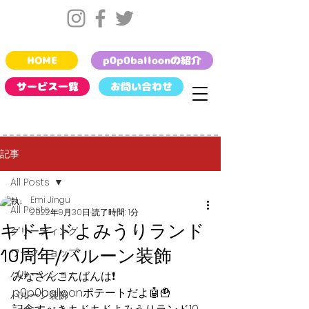
HOME
p0p0balloonの紹介
サービス一覧
お問い合わせ
記事
All Posts
Emi Jingu
All Posts
2022年9月30日
読了時間: 1分
キドキドよみうりランド
グリーティング
10周年/バルーン装飾
ワークショップ
バルーンショー
みなさんこんばんは❗️
p0p0balloonポテートだよ🤖🍟
バルーン装飾