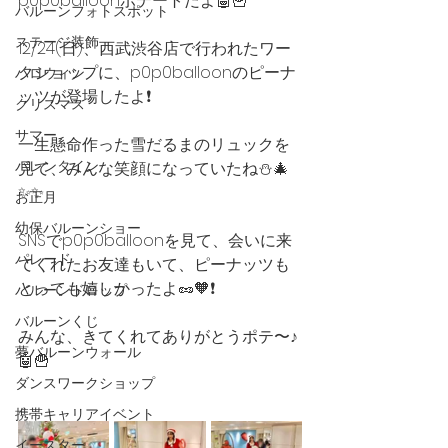
p0p0balloonポテートだよ🤖🍟
バルーンフォトスポット
ステージ装飾
12/24(日)、西武渋谷店で行われたワー
クショップに、p0p0balloonのピーナ
ハロウィン
ッツが登場したよ❗️
クリスマス
サマー
一生懸命作った雪だるまのリュックを
バレンタイン
見て、みんな笑顔になっていたね⛄️🎄
✨✨
お正月
幼保バルーンショー
SNSでp0p0balloonを見て、会いに来
パレード
てくれたお友達もいて、ピーナッツも
とっても嬉しかったよ🥜🧡❗️
バルーンドロップ
バルーンくじ
みんな、きてくれてありがとうポテ〜♪
夢バルーンウォール
🤖🍟
ダンスワークショップ
携帯キャリアイベント
イースター