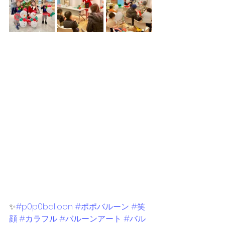
✨
#p0p0balloon
#ポポバルーン
#笑
顔
#カラフル
#バルーンアート
#バル