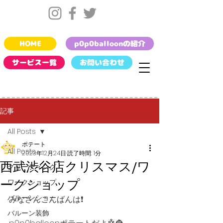
HOME
p0p0balloonの紹介
サービス一覧
お問い合わせ
記事
All Posts
ポテート
All Posts
2023年12月24日
読了時間: 1分
西武渋谷店クリスマス/ワ
グリーティング
ークショップ
ワークショップ
バルーンショー
みなさんこんばんは❗️
バルーン装飾