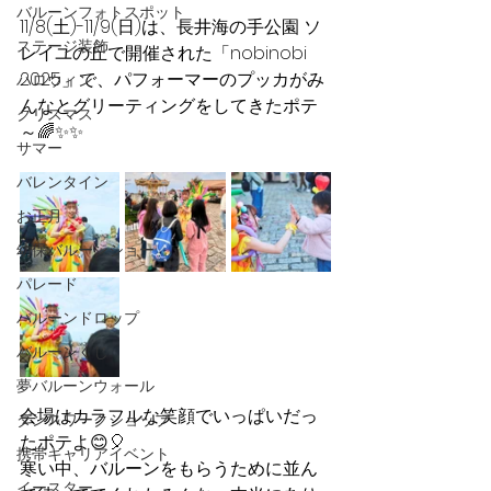
バルーンフォトスポット
11/8(土)-11/9(日)は、長井海の手公園 ソ
ステージ装飾
レイユの丘で開催された「nobinobi 
2025」で、パフォーマーのプッカがみ
ハロウィン
んなとグリーティングをしてきたポテ
クリスマス
～🌈✨✨
サマー
バレンタイン
お正月
幼保バルーンショー
パレード
バルーンドロップ
バルーンくじ
夢バルーンウォール
会場はカラフルな笑顔でいっぱいだっ
ダンスワークショップ
たポテよ😊🎈 
携帯キャリアイベント
寒い中、バルーンをもらうために並ん
イースター