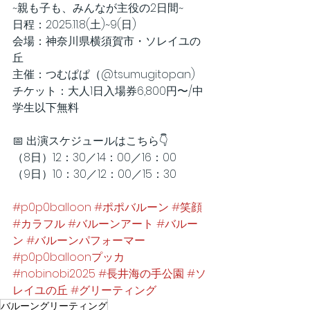
~親も子も、みんなが主役の2日間~
日程：2025.11.8(土)~9(日)
会場：神奈川県横須賀市・ソレイユの
丘
主催：つむぱぱ（@tsumugitopan)
チケット：大人1日入場券6,800円〜/中
学生以下無料
📅 出演スケジュールはこちら👇
（8日）12：30／14：00／16：00
（9日）10：30／12：00／15：30
#p0p0balloon
#ポポバルーン
#笑顔
#カラフル
#バルーンアート
#バルー
ン
#バルーンパフォーマー
#p0p0balloonプッカ
#nobinobi2025
#長井海の手公園
#ソ
レイユの丘
#グリーティング
バルーングリーティング