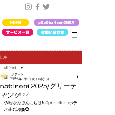
HOME
p0p0balloonの紹介
サービス一覧
お問い合わせ
記事
All Posts
ポテート
All Posts
2025年11月9日
読了時間: 1分
nobinobi 2025/グリーテ
グリーティング
ィング
ワークショップ
バルーンショー
みなさんこんにちは❗️p0p0balloonポテ
ートだよ🤖🍟
バルーン装飾