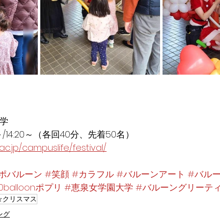
大学
:40～/14:20～（各回40分、先着50名）
ac.jp/campuslife/festival/
ポバルーン
#笑顔
#カラフル
#バルーンアート
#バル
0balloonポプリ
#恵泉女学園大学
#バルーングリーテ
☆クリスマス
ング