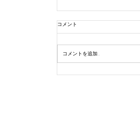
コメント
コメントを追加…
イオンモール堺鉄砲町／携帯
キャリアグリーティング