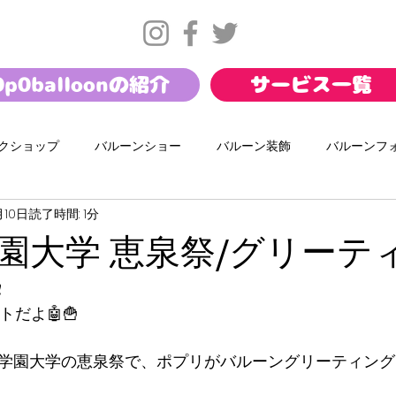
0p0balloonの紹介
サービス一覧
クショップ
バルーンショー
バルーン装飾
バルーンフ
月10日
読了時間: 1分
サマー
バレンタイン
お正月
幼保バルーンショー
園大学 恵泉祭/グリーテ
ール
ダンスワークショップ
携帯キャリアイベント
イ
️
ートだよ🤖🍟
恵泉女学園大学の恵泉祭で、ポプリがバルーングリーティング