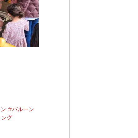
ーン
#バルーン
ィング