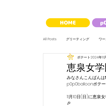
HOME
p
All Posts
グリーティング
ワー
ポテート
2024年11
ハロウィン
クリスマス
恵泉女学
バルーンくじ
夢バルーンウォ
みなさんこんばんは❗
p0p0balloonポテ
11月10日(日)に
🎉