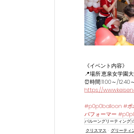
《イベント内容》
📍場所:恵泉女学園
⏰時間:11:00～/12
https://www.keisen.
#p0p0balloon
#ポ
パフォーマー
#p0p
バルーングリーティング
クリスマス
グリーティ