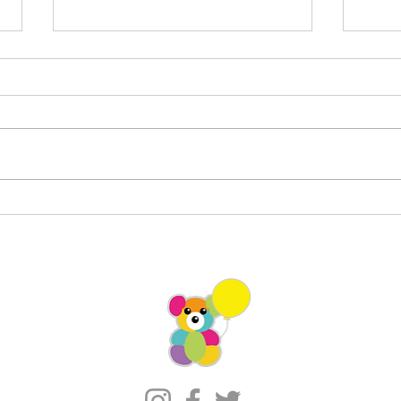
館内グリーティング/ユアエ
イオ
ルム八千代台
キャ
ィン