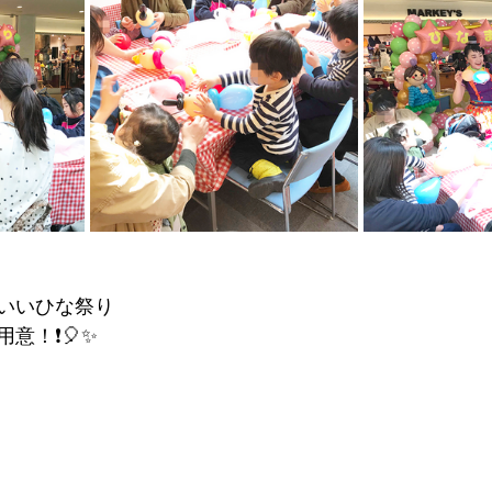
いいひな祭り
！❗️🎈✨