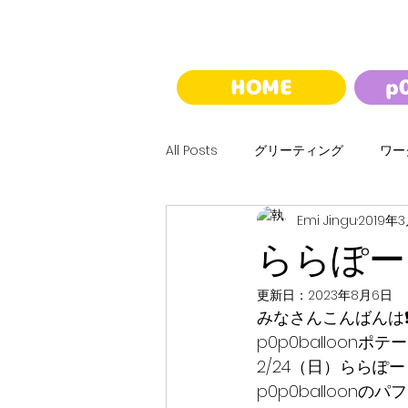
HOME
p
All Posts
グリーティング
ワー
Emi Jingu
2019年
ハロウィン
クリスマス
ららぽーと
更新日：
2023年8月6日
バルーンくじ
夢バルーンウォ
みなさんこんばんは❗
p0p0balloonポテ
2/24（日）ららぽーと
p0p0balloonの