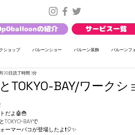
0p0balloonの紹介
サービス一覧
クショップ
バルーンショー
バルーン装飾
バルーンフ
3月20日
読了時間: 1分
サマー
バレンタイン
お正月
幼保バルーンショー
TOKYO-BAY/ワーク
ール
ダンスワークショップ
携帯キャリアイベント
イ
️
ートだよ🤖🍟
TOKYO-BAYで
パフォーマーパコが登場したよ❗️🎈✨