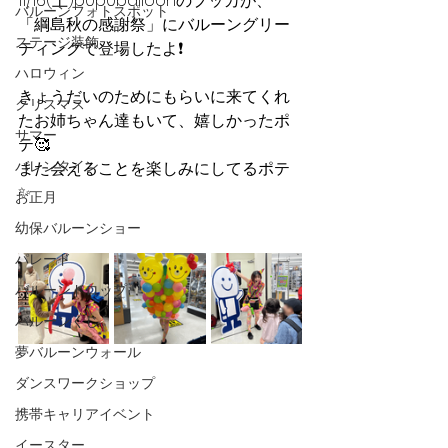
11/16(土)p0p0balloonのプッカが、
バルーンフォトスポット
「綱島秋の感謝祭」にバルーングリー
ステージ装飾
ティングで登場したよ❗️
ハロウィン
きょうだいのためにもらいに来てくれ
クリスマス
たお姉ちゃん達もいて、嬉しかったポ
サマー
テ🥰
バレンタイン
また会えることを楽しみにしてるポテ
✨
お正月
幼保バルーンショー
パレード
バルーンドロップ
バルーンくじ
夢バルーンウォール
ダンスワークショップ
携帯キャリアイベント
イースター