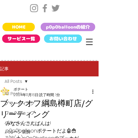
HOME
p0p0balloonの紹介
サービス一覧
お問い合わせ
記事
All Posts
ポテート
All Posts
2024年11月16日
読了時間: 1分
ブックオフ綱島樽町店/グ
グリーティング
リーティング
ワークショップ
バルーンショー
みなさんこんばんは!
p0p0balloonポテートだよ🤖🍟
バルーン装飾