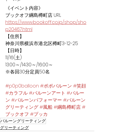
《イベント内容》
ブックオフ綱島樽町店 URL
https://www.bookoff.co.jp/shop/sho
p20467.html
【住所】
神奈川県横浜市港北区樽町3-12-25
【日時】
11/16(土) 
13:00～/14:30～/16:00～
※各回30分定員50名
#p0p0balloon
#ポポバルーン
#笑顔
#カラフル
#バルーンアート
#バルー
ン
#バルーンパフォーマー
#バルーン
グリーティング
#風船
#綱島樽町店
#
ブックオフ
#プッカ
バルーングリーティング
グリーティング