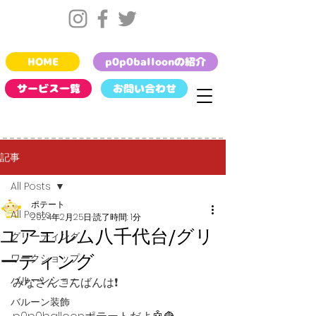
HOME
p0p0balloonの紹介
サービス一覧
お問い合わせ
記事
All Posts
ポテート
All Posts
2024年2月25日
読了時間: 1分
ユアエルム八千代台/グリ
グリーティング
ーティング
ワークショップ
バルーンショー
みなさんこんばんは❗️
バルーン装飾