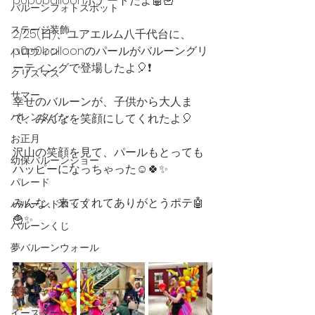
p0p0balloonポテートだよ🤖🍟
バルーンフォトスポット
ステージ装飾
2/25(日)、ユアエルム八千代台に、
p0p0balloonのパールがバルーングリ
ハロウィン
ーティングで登場したよ🎈❗️
クリスマス
サマー
幸せのバルーンが、子供から大人ま
バレンタイン
で、みんなを笑顔にしてくれたよ🎈
お正月
沢山の笑顔を見て、パールもとっても
幼保バルーンショー
ハッピーになっちゃった☺️🍀✨
パレード
みんな、来てくれてありがとうポテ🤖
バルーンドロップ
🍟✨
バルーンくじ
夢バルーンウォール
ダンスワークショップ
携帯キャリアイベント
イースター