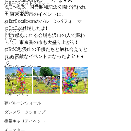
p0p0balloonポテートだよ🤖🍟
バルーンフォトスポット
6/3〜6/5、国営昭和記念公園で行われ
ステージ装飾
た東京蚤の市のイベントに、
p0p0balloonのバルーンパフォーマー
ハロウィン
p0p0が登場したよ❗️
クリスマス
開放感あふれる会場も沢山の人で賑わ
サマー
って、東京蚤の市も大盛り上がり❗️
バレンタイン
p0p0も沢山の子供たちと触れ合えてと
ても素敵なイベントになったよ🎈👧👦
お正月
🎈
幼保バルーンショー
パレード
バルーンドロップ
バルーンくじ
夢バルーンウォール
ダンスワークショップ
携帯キャリアイベント
イースター