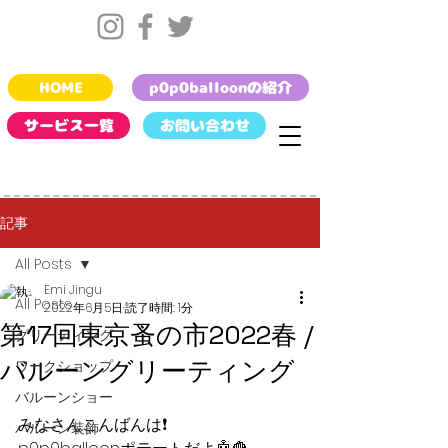
HOME
p0p0balloonの紹介
サービス一覧
お問い合わせ
記事
All Posts
Emi Jingu
All Posts
2022年6月5日
読了時間: 1分
第17回東京蚤の市2022春 /
グリーティング
バルーングリーティング
ワークショップ
バルーンショー
みなさんこんばんは❗️
バルーン装飾