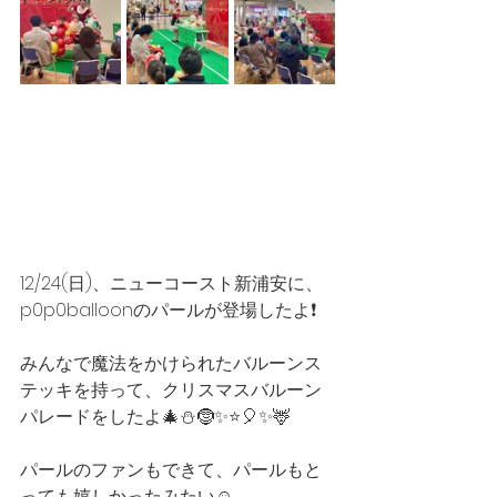
12/24(日)、ニューコースト新浦安に、
p0p0balloonのパールが登場したよ❗️
みんなで魔法をかけられたバルーンス
テッキを持って、クリスマスバルーン
パレードをしたよ🎄⛄️🤶✨⭐️🎈✨🦌
パールのファンもできて、パールもと
っても嬉しかったみたい☺️