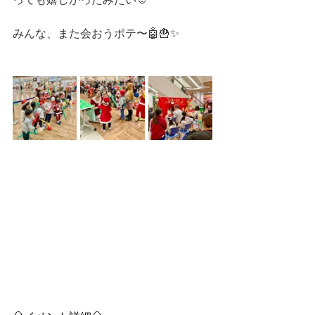
みんな、また会おうポテ〜🤖🍟✨