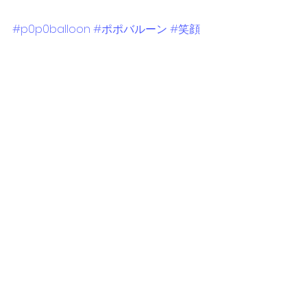
#p0p0balloon
#ポポバルーン
#笑顔
#カラフル
#バルーンアート
#バルー
ン
#バルーンショー
#バルーンパレー
ド
#バルーンワークショップ
#ニュー
コースト新浦安
#新浦安
#ピノ
#パー
ル
バルーンショー
バルーンワークショップ
☆クリスマス
グリーティング
ワークショップ
パレード
すべて表示
最新記事