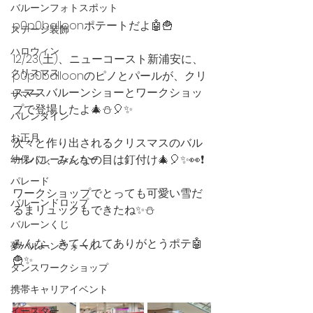
バルーンフォトスポット
p0p0balloonポテートだよ🤖🍟
ステージ装飾
ハロウィン
12/23(土)、ニューコースト新浦安に、
クリスマス
p0p0balloonのピノとパールが、クリ
スマスバルーンショーとワークショッ
サマー
プで登場したよ🎄⛄️🎈✨
バレンタイン
お正月
次々と作り出されるクリスマスのバル
ーンに、みんなの目は釘付け🎄🎈✨👀❗️
幼保バルーンショー
パレード
ワークショップでとっても可愛い雪だ
バルーンドロップ
るまリュックもできたね✨⛄️
バルーンくじ
みんな、きてくれてありがとうポテ🤖
夢バルーンウォール
🍟✨
ダンスワークショップ
携帯キャリアイベント
イースター