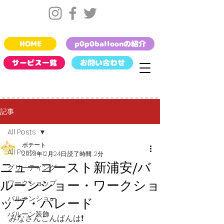
HOME
p0p0balloonの紹介
サービス一覧
お問い合わせ
記事
All Posts
ポテート
All Posts
2023年12月24日
読了時間: 2分
ニューコースト新浦安/バ
グリーティング
ルーンショー・ワークショ
ワークショップ
バルーンショー
ップ・パレード
バルーン装飾
みなさんこんばんは❗️