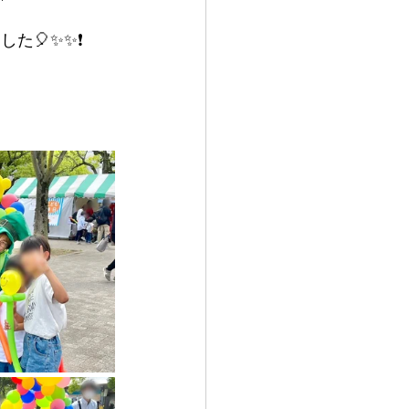
た🎈✨✨❗️