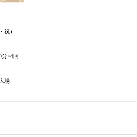
土・祝）
30分×4回
広場