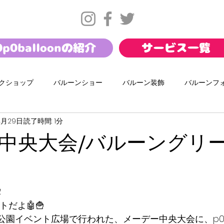
0p0balloonの紹介
サービス一覧
クショップ
バルーンショー
バルーン装飾
バルーンフ
4月29日
読了時間: 1分
サマー
バレンタイン
お正月
幼保バルーンショー
中央大会/バルーングリ
ール
ダンスワークショップ
携帯キャリアイベント
イ
️
ートだよ🤖🍟
木公園イベント広場で行われた、メーデー中央大会に、p0p0