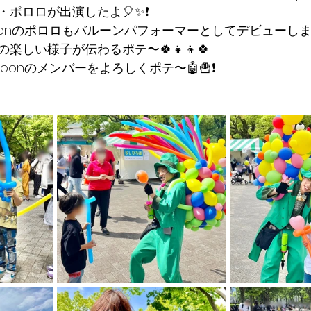
ポロロが出演したよ🎈✨❗
loonのポロロもバルーンパフォーマーとしてデビューしまし
楽しい様子が伝わるポテ〜🍀👧👦🍀
loonのメンバーをよろしくポテ〜🤖🍟❗️