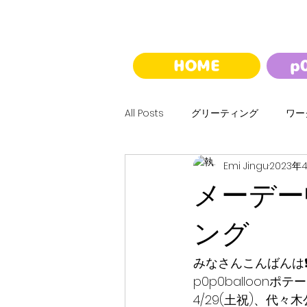
HOME
p
All Posts
グリーティング
ワー
Emi Jingu
2023年
ハロウィン
クリスマス
メーデー
バルーンくじ
夢バルーンウォ
ング
みなさんこんばんは❗
p0p0balloonポテ
4/29(土祝)、代々