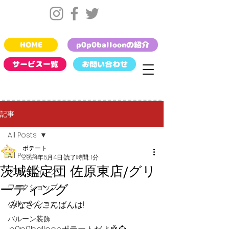
HOME
p0p0balloonの紹介
サービス一覧
お問い合わせ
記事
All Posts
ポテート
All Posts
2024年5月4日
読了時間: 1分
茨城鑑定団 佐原東店/グリ
グリーティング
ーティング
ワークショップ
バルーンショー
みなさんこんばんは!
バルーン装飾