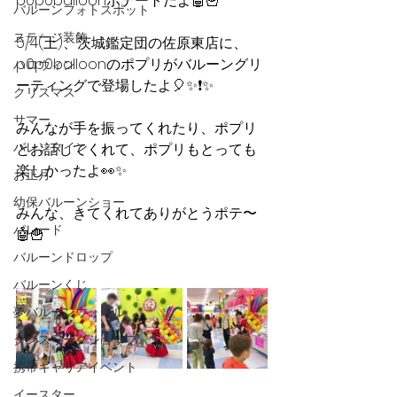
p0p0balloonポテートだよ🤖🍟
バルーンフォトスポット
ステージ装飾
5/4(土)、茨城鑑定団の佐原東店に、
p0p0balloonのポプリがバルーングリ
ハロウィン
ーティングで登場したよ🎈✨❗️✨
クリスマス
サマー
みんなが手を振ってくれたり、ポプリ
バレンタイン
とお話してくれて、ポプリもとっても
楽しかったよ👀✨
お正月
幼保バルーンショー
みんな、きてくれてありがとうポテ〜
パレード
🤖🍟
バルーンドロップ
バルーンくじ
夢バルーンウォール
ダンスワークショップ
携帯キャリアイベント
イースター