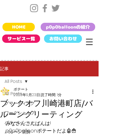
HOME
p0p0balloonの紹介
サービス一覧
お問い合わせ
記事
All Posts
ポテート
All Posts
2023年9月23日
読了時間: 1分
ブックオフ川崎港町店/バ
グリーティング
ルーングリーティング
ワークショップ
バルーンショー
みなさんこんばんは!
p0p0balloonポテートだよ🤖🍟
バルーン装飾