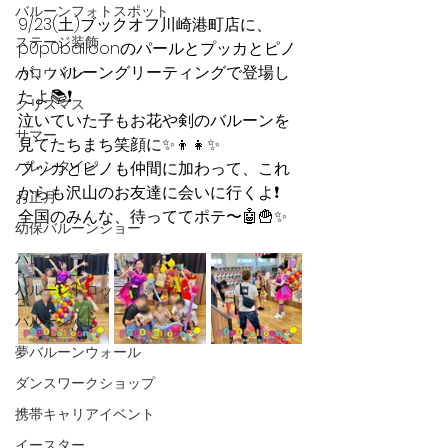
バルーンフォトスポット
9/23(土)ブックオフ川崎港町店に、
ステージ装飾
p0p0balloonのパールとプッカとピノ
が、バルーングリーティングで登場し
ハロウィン
たよ📚❗️
クリスマス
泣いていた子もお花や剣のバルーンを
サマー
見てたちまち笑顔に✨👦👧✨
バレンタイン
プッカとピノも仲間に加わって、これ
からも沢山のお友達に会いに行くよ❗️
お正月
全国のみんな、待っててポテ〜🤖🍟✨
幼保バルーンショー
パレード
バルーンドロップ
バルーンくじ
夢バルーンウォール
ダンスワークショップ
携帯キャリアイベント
イースター