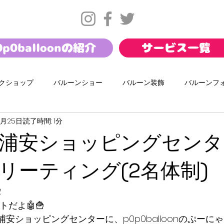
0p0balloonの紹介
サービス一覧
クショップ
バルーンショー
バルーン装飾
バルーンフ
2月25日
読了時間: 1分
サマー
バレンタイン
お正月
幼保バルーンショー
浦安ショッピングセンタ
ール
ダンスワークショップ
携帯キャリアイベント
イ
リーティング(2名体制)
️
ートだよ🤖🍟
新浦安ショッピングセンターに、p0p0balloonのぷーにゃと