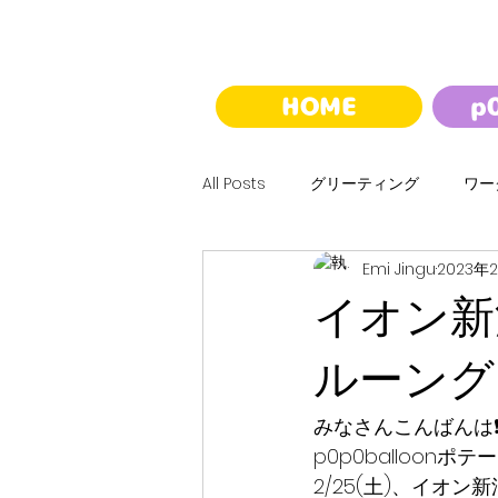
HOME
p
All Posts
グリーティング
ワー
Emi Jingu
2023年
ハロウィン
クリスマス
イオン新
バルーンくじ
夢バルーンウォ
ルーング
みなさんこんばんは❗
p0p0balloonポテ
2/25(土)、イオン