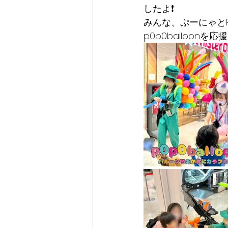
したよ❗️
みんな、ぷーにゃとP
p0p0balloo