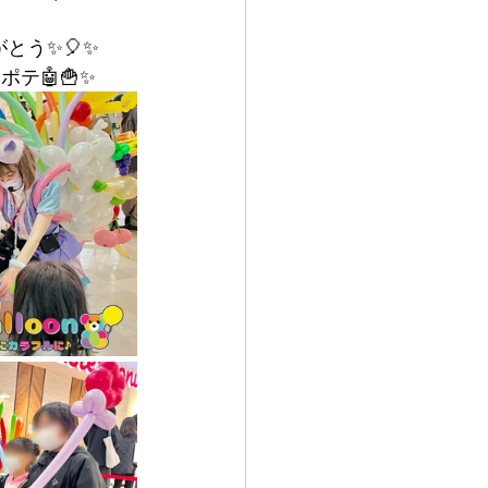
とう✨🎈✨
テ🤖🍟✨