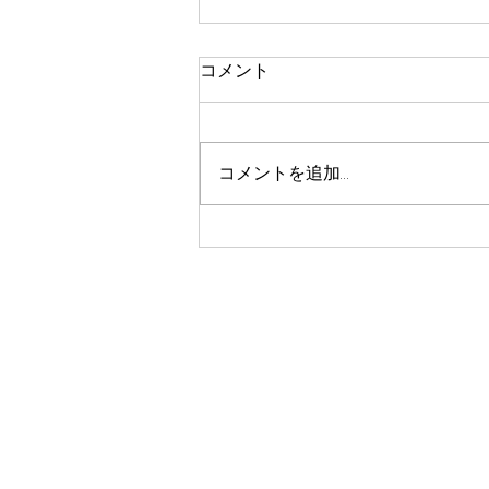
コメント
コメントを追加…
イオンモール堺鉄砲町／携帯
キャリアグリーティング