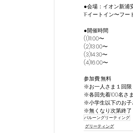
●会場：イオン新浦
1Fイートイン〜フー
●開催時間
(1)11:00〜
(2)13:00〜
(3)14:30〜
(4)16:00〜
参加費:無料
※お一人さま１回限
※各回先着100名さ
※小学生以下のお子
※無くなり次第終了
バルーングリーティング
グリーティング