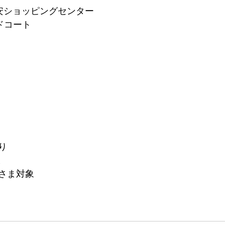
安ショッピングセンター
ドコート
り
ま
さま対象