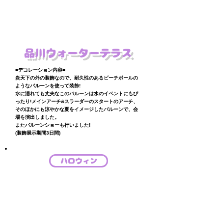
品川ウォーターテラス
■デコレーション内容■
炎天下の外の装飾なので、耐久性のあるビーチボールの
ようなバルーンを使って装飾!
水に濡れても丈夫なこのバルーンは水のイベントにもぴ
ったり!メインアーチ&スラーダーのスタートのアーチ、
そのほかにも涼やかな夏をイメージしたバルーンで、会
場を演出しました。
​またバルーンショーも行いました!
(装飾展示期間3日間)
ハロウィン