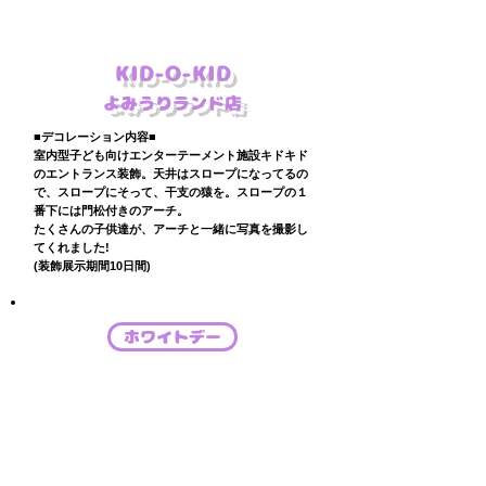
KID-O-KID
よみうりランド店
■デコレーション内容■
室内型子ども向けエンターテーメント施設キドキド
のエントランス装飾。天井はスロープになってるの
で、スロープにそって、干支の猿を。スロープの１
番下には門松付きのアーチ。
たくさんの子供達が、アーチと一緒に写真を撮影し
てくれました!
(装飾展示期間10日間)
ホワイトデー