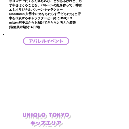
今コロナでたくさん落ち込むことがあるけれど、必
ず幸せはくることを、バルーンの虹を作って、神宮
エミオリジナルバルーンキャラクター
lucaemma(世界中に光をもたらす子どもたち)と府
中を代表するキャラクターと一緒にUNIQLO
mitten府中店からお届けできたらと考えた装飾
(装飾展示期間14日間)
アパレルイベント
​UNIQLO TOKYO
​キッズエリア