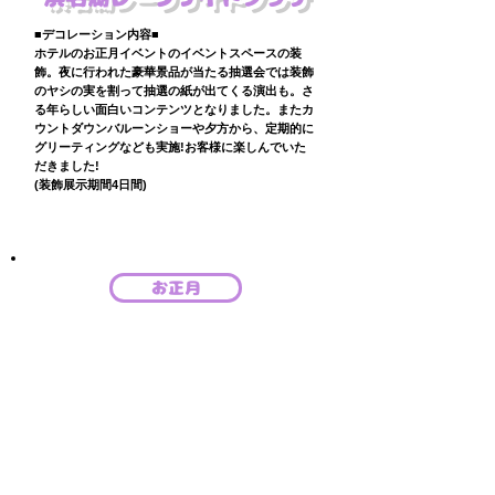
■デコレーション内容■
ホテルのお正月イベントのイベントスペースの装
飾。​夜に行われた豪華景品が当たる抽選会では装飾
のヤシの実を割って抽選の紙が出てくる演出も。さ
る年らしい面白いコンテンツとなりました。またカ
ウントダウンバルーンショーや夕方から、定期的に
グリーティングなども実施!お客様に楽しんでいた
だきました!
(装飾展示期間4日間)
お正月