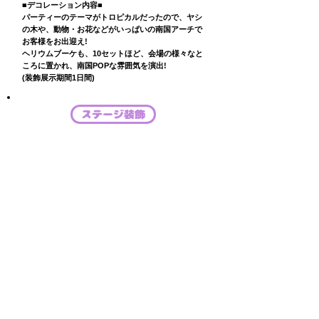
■デコレーション内容■
パーティーのテーマがトロピカルだったので、ヤシ
の木や、動物・お花などがいっぱいの南国アーチで
お客様をお出迎え!
ヘリウムブーケも、10セットほど、会場の様々なと
ころに置かれ、南国POPな雰囲気を演出!
(装飾展示期間1日間)
ステージ装飾
​科学の甲子園Jr.