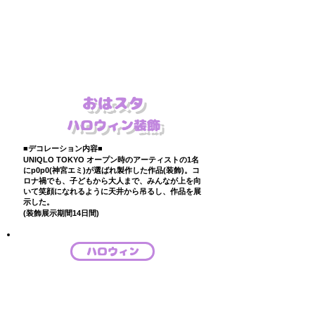
​おはスタ
ハロウィン装飾
■デコレーション内容■
​UNIQLO TOKYO オープン時のアーティストの1名
にp0p0(神宮エミ)が選ばれ製作した作品(装飾)。コ
ロナ禍でも、子どもから大人まで、みんなが上を向
いて笑顔になれるように天井から吊るし、作品を展
示した。
(装飾展示期間14日間)
ハロウィン