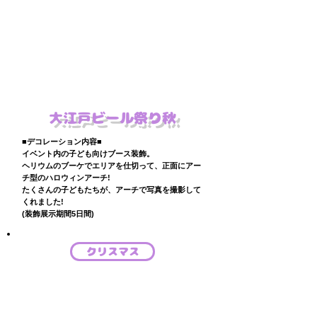
大江戸ビール祭り秋
■デコレーション内容■
​イベント内の子ども向けブース装飾。
ヘリウムのブーケでエリアを仕切って、正面にアー
チ型のハロウィンアーチ!
​たくさんの子どもたちが、アーチで写真を撮影して
くれました!
(装飾展示期間5日間)
クリスマス