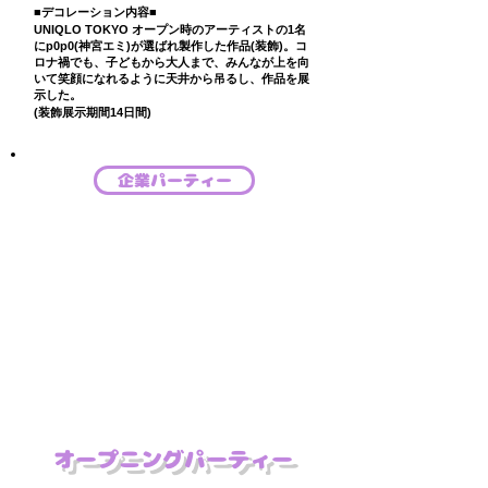
■デコレーション内容■
​UNIQLO TOKYO オープン時のアーティストの1名
にp0p0(神宮エミ)が選ばれ製作した作品(装飾)。コ
ロナ禍でも、子どもから大人まで、みんなが上を向
いて笑顔になれるように天井から吊るし、作品を展
示した。
(装飾展示期間14日間)
企業パーティー
​オープニングパーティー