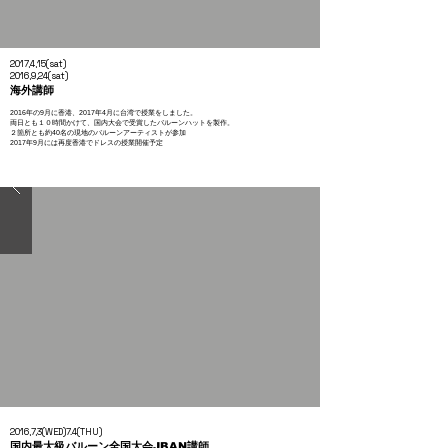
2017,4
,15(sat)
2016,9
,24
(sat)
海外講師
2016年の9月に香港、2017年4月に台湾で授業をしました。
両日とも１０時間かけて、国内大会で受賞したバルーンハットを製作。
​２箇所とも約40名の現地のバルーンアーティストが参加
2017年9月には再度香港でドレスの授業開催予定
2016,7,3(WED)7.4(THU)
​国内最大級バルーン全国大会JBAN講師