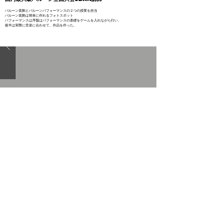
バルーン装飾とバルーンパフォーマンスの２つの授業を担当
バルーン装飾は簡単に作れるフォトスポット
パフォーマンスは序盤はパフォーマンスの基礎をゲームを入れながら行い、
後半は実際に音楽に合わせて、作品を作った。
2017,6,25(sun)
​twistバルーン全国大会twisters講師
バルーンのベーシックウィービングを使った帽子の授業
プードルに使われるバルーンの１つ太いサイズのバルーンを使って、
ニワトリのバルーンの帽子を製作
Back
Next