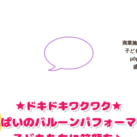
商業施
子ど
p0
★ドキドキワクワ
ク★
っぱいのバルーンパフォーマ