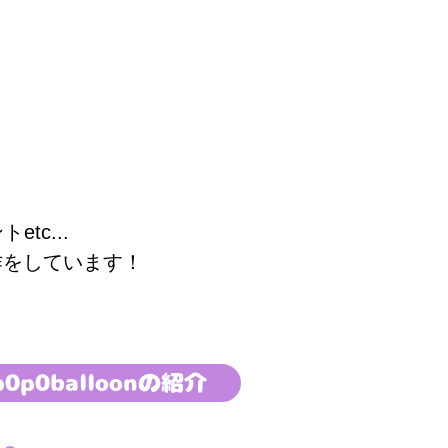
c...
作をしています！
p0p0balloonの紹介