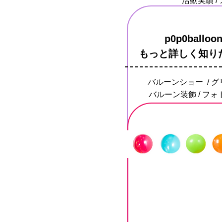
活動実績 / 
p0p0bal
もっと詳しく知り
バルーンショー / グ
バルーン装飾 / フォト