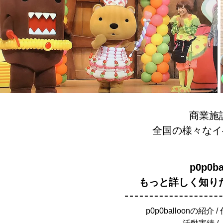
商業施
全国の様々なイ
p0p0b
もっと詳しく知り
p0p0balloonの紹介