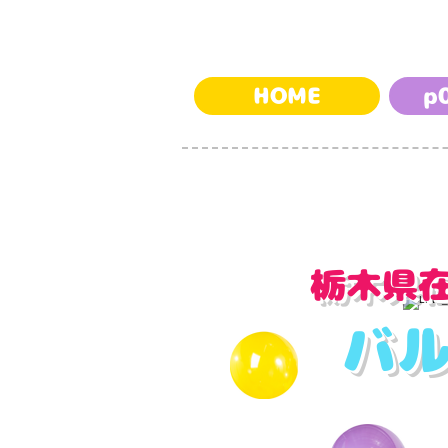
HOME
p
​栃木県
​バ