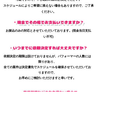
スケジュールによりご希望に添えない場合もありますので、ご了承
ください。
・
現金でその場でお支払いできますか？
​お振込のみの対応とさせていただいております。(現金当日支払
い不可)
・
​いつまでに依頼決定すれば大丈夫ですか？
依頼決定の期限は設けておりませんが、パフォーマーの人数には
限りがあり、
全ての案件は決定優先でスケジュールを確保させていただいてお
りますので、
お早めにご検討いただけますと幸いです。
​・学級閉鎖などやむを得ない理由で
キャンセルさせていただきたい場合、どうなりますか？
実施日から30~15日前のキャンセルについては総額の50%の金額を請求さ
せていただきます。
実施日から14日前~当日のキャンセルについては全額を請求させていただ
きます。
ただし、下記代替案に変更の場合はキャンセル料をいただいておりませ
ん。