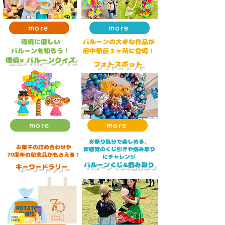
more
more
環境に優しい
​バルーンの大きな作品が
​バルーンを知ろう！​
​府中駅前３ヶ所に登場！
​環境×バルーンクイズ
​フォトスポット
more
more
お祭り気分で楽しめる、
お菓子の詰め合わせや
新感覚のくじ引きや掴み取り
​70周年の記念品がもらえる！
にチャレンジ
​バルーンくじ&掴み取り
​キーワードラリー