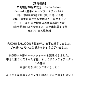
【開催概要】
市制施行70周年記念 Fuchu Balloon
Festival（府中バルーンフェスティバル）
日時：令和7年3月23日(日)11時～16時
会場：府中駅前けやき並木通り、府中スカイ
ナード、ほか 府中駅周辺の商業施設5か所
（府中駅南口より徒歩1分、府中本町駅より徒
歩8分）※入場無料
FUCHU BALLOON FESTIVAL 無事に終了しました。
ご来場いただいた皆様ありがとうございました。
5,000人の夢バルーンウォールも完成できました。
書きに来てくださった皆様、そしてボランティアスタッ
フの皆様
本当にありがとうございました！
​イベント当日のダイジェスト動画をぜひご覧ください！