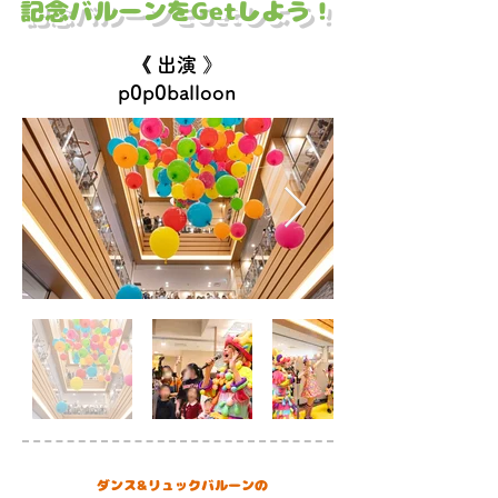
記念バルーンをGetしよう！
《 出演 》
p0p0balloon
​事前
予約必要
ダンス&リュックバルーンの