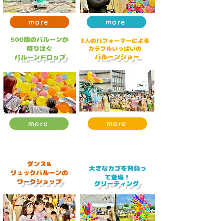
more
more
​500個のバルーンが
3人のパフォーマーによる
降り注ぐ
​カラフルいっぱいの
バルーンショー
​バルーンドロップ
more
more
​事前
予約必要
ダンス&
​大きなカゴを背負っ
リュックバルーンの
て登場！
​ワークショップ
​グリーティング