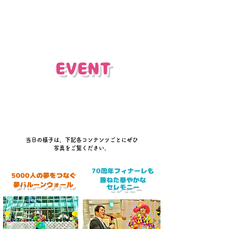
EVENT
​事前
​事前
募集あり
募集あり
​当日の様子は、下記各コンテンツごとにぜひ
写真をご覧ください。
70周年フィナーレも
5000人の夢をつなぐ
兼ねた華やかな
​夢バルーンウォール
​セレモニー