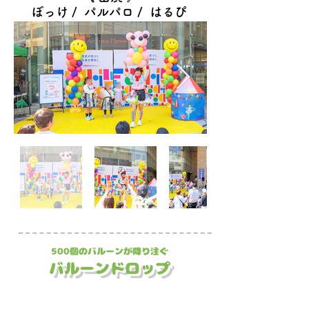
ぽっけ /
パルパロ /
はるぴ
​500個のバルーンが降り注ぐ
​バルーンドロップ