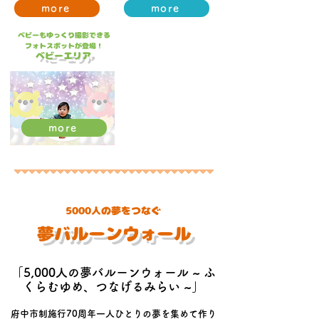
more
more
ベビーもゆっくり撮影できる
​フォトスポットが登場！
​ベビーエリア
more
​事前
募集あり
5000人の夢をつなぐ
​夢バルーンウォール
「5,000人の夢バルーンウォール ~ ふ
くらむゆめ、つなげるみらい ~」
府中市制施行70周年
一人ひとりの夢を集めて作り