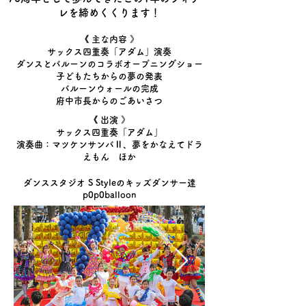
レを締めくくります！
《 主な内容 》
​サックス四重奏「アダム」演奏
ダンスとバルーンのコラボオープニングショー
子どもたちからの夢の発表
バルーンウォールの完成
府中市長からのごあいさつ
《 出演 》
サックス四重奏「アダム」
​
演奏曲：マツケンサンバⅡ、夢をかなえてドラ
えもん ほか
ダンススタジオ S Styleのキッズダンサー達
p0p0balloon