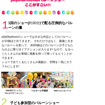
p0p0balloonのバルーンショー
​ここがすごい!!
１
1回のショー(
​約30分
)で配る圧倒的なバル
ーンの量
p0p0balloonのショーでは大きな作品としてのバルーン
が10個ほど出てきます。 それだけではなく、最後に大き
なバルーンを割って、 約60個ほどのバルーンが子どもた
ちの上に降り注ぐアクションが入ります! なので、なるべ
くたくさんのお客様に風船を持って帰ってもらうことが
できます。
ショーで出てくるたくさんの風船が、空間を一気にカラ
フルにします!
NHKBSプレミアム
​ベルモール宇都宮
NHKスタジオパーク
「みんなでどーもくん!」
2
子ども参加型のバルーンショー