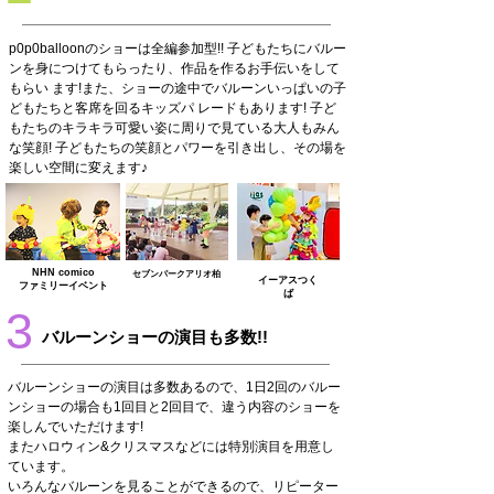
p0p0balloonのショーは全編参加型!! 子どもたちにバルー
ンを身につけてもらったり、作品を作るお手伝いをして
もらい ます!また、ショーの途中でバルーンいっぱいの子
どもたちと客席を回るキッズパ レードもあります! 子ど
もたちのキラキラ可愛い姿に周りで見ている大人もみん
な笑顔! 子どもたちの笑顔とパワーを引き出し、その場を
楽しい空間に変えます♪
NHN comico
セブンパークアリオ柏
​イーアスつく
ファミリーイベント
ば
3
​バルーンショーの演目も多数!!
バルーンショーの演目は多数あるので、​1日2回のバルー
ンショーの場合も1回目と2回目で、違う内容のショーを
楽しんでいただけます!
またハロウィン&クリスマスなどには特別演目を用意し
ています。
​いろんなバルーンを見ることができるので、リピーター