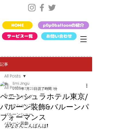
HOME
p0p0balloonの紹介
サービス一覧
お問い合わせ
記事
All Posts
Emi Jingu
All Posts
2023年7月23日
読了時間: 1分
ペニンシュラホテル東京/
グリーティング
バルーン装飾&バルーンパ
ワークショップ
バルーンショー
フォーマンス
バルーン装飾
みなさんこんばんは❗️