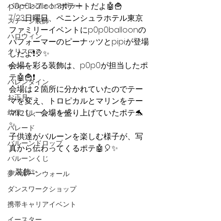
バルーンフォトスポット
p0p0balloonポテートだよ🤖🍟
7/23日曜日、ペニンシュラホテル東京
ステージ装飾
ファミリーイベントにp0p0balloonの
ハロウィン
パフォーマーのピーナッツとpipiが登場
クリスマス
したよ❗️🎈✨
会場を彩る装飾は、p0p0が担当したポ
サマー
テ🤖🍟❗️
バレンタイン
会場は２箇所に分かれていたのでテー
お正月
マを変え、トロピカルとマリンをテー
マにし、会場を盛り上げていたポテ🐬
幼保バルーンショー
✨
パレード
子供達がバルーンを楽しむ様子が、写
バルーンドロップ
真から伝わってくるポテ🤖🎈✨
バルーンくじ
✨装飾✨
夢バルーンウォール
ダンスワークショップ
携帯キャリアイベント
イースター