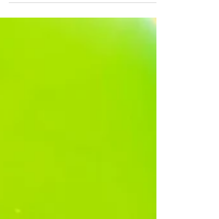
🤖🍟 6月22日(日)、イオンモール浜松市野での20
周年セレモニー🎉✨ p0p0とパールが魔法のバルー
ンを持って、グリーティング＆バルーンドロップ
をお届けしたよ🎈💖...