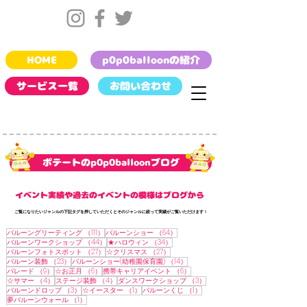
HOME
p0p0balloonの紹介
サービス一覧
お問い合わせ
​ポテートのp0p0balloonブログ
​イベント実績や過去のイベントの模様はブログから
​ご覧になりたいジャンルの下記タグを押していただくとそのジャンルに絞って実績がご覧いただけます !
111件の記事
64件の記事
バルーングリーティング
（111）
バルーンショー
（64）
44件の記事
34件の記事
バルーンワークショップ
（44）
★ハロウィン
（34）
27件の記事
27件の記事
バルーンフォトスポット
（27）
☆クリスマス
（27）
23件の記事
14件の記事
バルーン装飾
（23）
バルーンショー(幼稚園保育園)
（14）
9件の記事
6件の記事
6件の記事
パレード
（9）
☆お正月
（6）
携帯キャリアイベント
（6）
4件の記事
4件の記事
3件の記事
☆サマー
（4）
ステージ装飾
（4）
ダンスワークショップ
（3）
3件の記事
1件の記事
1件の記事
バルーンドロップ
（3）
☆イースター
（1）
バルーンくじ
（1）
1件の記事
夢バルーンウォール
（1）