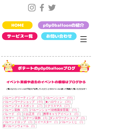
HOME
p0p0balloonの紹介
サービス一覧
お問い合わせ
​ポテートのp0p0balloonブログ
​イベント実績や過去のイベントの模様はブログから
​ご覧になりたいジャンルの下記タグを押していただくとそのジャンルに絞って実績がご覧いただけます !
111件の記事
64件の記事
バルーングリーティング
（111）
バルーンショー
（64）
44件の記事
34件の記事
バルーンワークショップ
（44）
★ハロウィン
（34）
27件の記事
27件の記事
バルーンフォトスポット
（27）
☆クリスマス
（27）
23件の記事
14件の記事
バルーン装飾
（23）
バルーンショー(幼稚園保育園)
（14）
9件の記事
6件の記事
6件の記事
パレード
（9）
☆お正月
（6）
携帯キャリアイベント
（6）
4件の記事
4件の記事
3件の記事
☆サマー
（4）
ステージ装飾
（4）
ダンスワークショップ
（3）
3件の記事
1件の記事
1件の記事
バルーンドロップ
（3）
☆イースター
（1）
バルーンくじ
（1）
1件の記事
夢バルーンウォール
（1）