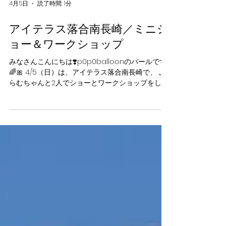
4月5日
読了時間: 1分
アイテラス落合南長崎／ミニシ
ョー＆ワークショップ
みなさんこんにちは❣️p0p0balloonのパールです
🌈🎀 4/5（日）は、アイテラス落合南長崎で、 ぷ
らむちゃんと2人でショーとワークショップをして
きました🎈⭐️ みんなでリュック背負ってパレード
したり、 とっても楽しかったな😄✨ またみんなに
会える日を楽しみにしているね🍀💕 【イベント詳
細】 📅 日程：4/5(日) ⏰ 時間：12：00 / 14：00 /
16：00 📍 場所：アイテラス落合南長崎 🤡 パフォ
ーマー：p0p0balloon パール＆ぷらむ 🎁 内容：
バルーンショー ＆ ワークショップ
https://iterrace.jp/event/ ★当日お買い上げレシ
ート￥1,000以上（合算可）につき1名様のご参加が
可能です。 ★各回25組定員となります。 ・参加す