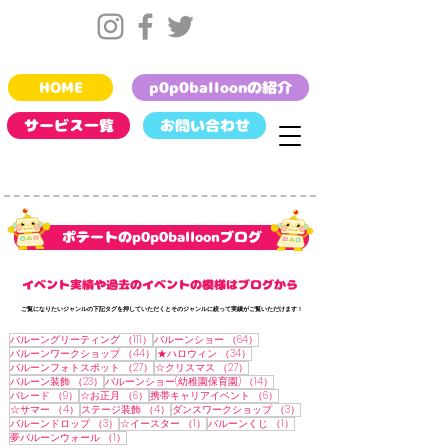
HOME
p0p0balloonの紹介
サービス一覧
お問い合わせ
​ポテートのp0p0balloonブログ
​イベント実績や過去のイベントの模様はブログから
​ご覧になりたいジャンルの下記タグを押していただくとそのジャンルに絞って実績がご覧いただけます !
111件の記事
64件の記事
バルーングリーティング
（111）
バルーンショー
（64）
44件の記事
34件の記事
バルーンワークショップ
（44）
★ハロウィン
（34）
27件の記事
27件の記事
バルーンフォトスポット
（27）
☆クリスマス
（27）
23件の記事
14件の記事
バルーン装飾
（23）
バルーンショー(幼稚園保育園)
（14）
9件の記事
6件の記事
6件の記事
パレード
（9）
☆お正月
（6）
携帯キャリアイベント
（6）
4件の記事
4件の記事
3件の記事
☆サマー
（4）
ステージ装飾
（4）
ダンスワークショップ
（3）
3件の記事
1件の記事
1件の記事
バルーンドロップ
（3）
☆イースター
（1）
バルーンくじ
（1）
1件の記事
夢バルーンウォール
（1）