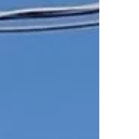
るお子様は2名様まで ・付き添いの保護者は1名様
まで ※11:00より、すべての回の整理券を配布いた
します。 #p0p0balloon #バルーン #ファミリー
イベント #p0p0balloonパール #p0p0balloon
ぷらむ