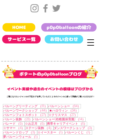
HOME
p0p0balloonの紹介
サービス一覧
お問い合わせ
​ポテートのp0p0balloonブログ
​イベント実績や過去のイベントの模様はブログから
​ご覧になりたいジャンルの下記タグを押していただくとそのジャンルに絞って実績がご覧いただけます !
111件の記事
64件の記事
バルーングリーティング
（111）
バルーンショー
（64）
44件の記事
34件の記事
バルーンワークショップ
（44）
★ハロウィン
（34）
27件の記事
27件の記事
バルーンフォトスポット
（27）
☆クリスマス
（27）
23件の記事
14件の記事
バルーン装飾
（23）
バルーンショー(幼稚園保育園)
（14）
9件の記事
6件の記事
6件の記事
パレード
（9）
☆お正月
（6）
携帯キャリアイベント
（6）
4件の記事
4件の記事
3件の記事
☆サマー
（4）
ステージ装飾
（4）
ダンスワークショップ
（3）
3件の記事
1件の記事
1件の記事
バルーンドロップ
（3）
☆イースター
（1）
バルーンくじ
（1）
1件の記事
夢バルーンウォール
（1）